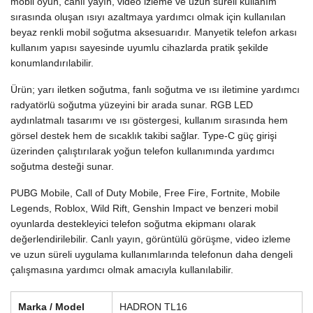
mobil oyun, canlı yayın, video izleme ve uzun süreli kullanım
sırasında oluşan ısıyı azaltmaya yardımcı olmak için kullanılan
beyaz renkli mobil soğutma aksesuarıdır. Manyetik telefon arkası
kullanım yapısı sayesinde uyumlu cihazlarda pratik şekilde
konumlandırılabilir.
Ürün; yarı iletken soğutma, fanlı soğutma ve ısı iletimine yardımcı
radyatörlü soğutma yüzeyini bir arada sunar. RGB LED
aydınlatmalı tasarımı ve ısı göstergesi, kullanım sırasında hem
görsel destek hem de sıcaklık takibi sağlar. Type-C güç girişi
üzerinden çalıştırılarak yoğun telefon kullanımında yardımcı
soğutma desteği sunar.
PUBG Mobile, Call of Duty Mobile, Free Fire, Fortnite, Mobile
Legends, Roblox, Wild Rift, Genshin Impact ve benzeri mobil
oyunlarda destekleyici telefon soğutma ekipmanı olarak
değerlendirilebilir. Canlı yayın, görüntülü görüşme, video izleme
ve uzun süreli uygulama kullanımlarında telefonun daha dengeli
çalışmasına yardımcı olmak amacıyla kullanılabilir.
Marka / Model
HADRON TL16