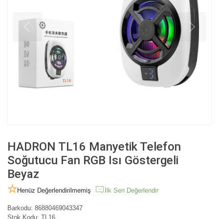
HADRON TL16 Manyetik Telefon
Soğutucu Fan RGB Isı Göstergeli
Beyaz
Henüz Değerlendirilmemiş
İlk Sen Değerlendir
Barkodu:
86880469043347
Stok Kodu:
TL16