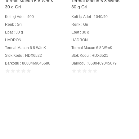
Termal Macun 6.8 W/mK
Termal Macun 6.8 W/mK
30 g Gri
30 g Gri
Koli İçi Adet : 400
Koli İçi Adet : 1040/40
Renk : Gri
Renk : Gri
Ebat : 30 g
Ebat : 30 g
HADRON
HADRON
Termal Macun 6.8 W/mK
Termal Macun 6.8 W/mK
Stok Kodu : HDX6522
Stok Kodu : HDX6521
Barkodu : 8680469045686
Barkodu : 8680469045679