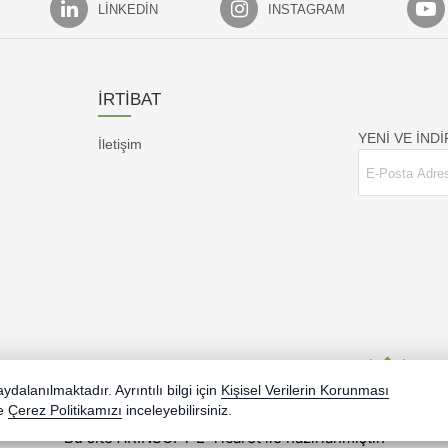
LINKEDIN
INSTAGRAM
İRTİBAT
YENİ VE İND
İletişim
dalanılmaktadır. Ayrıntılı bilgi için
Kişisel Verilerin Korunması
e
Çerez Politikamızı
inceleyebilirsiniz.
Bu site AKINSOFT E-Ticaret ile hazırlanmıştır.