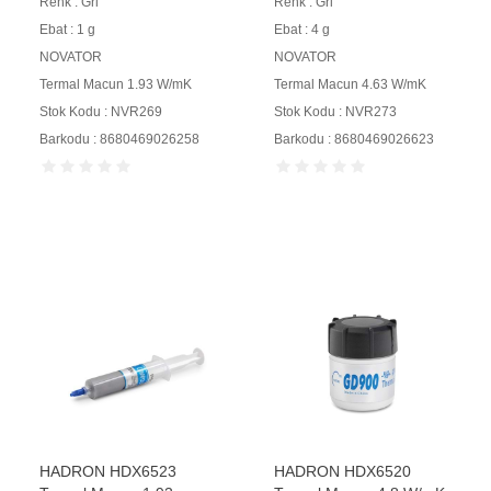
Renk : Gri
Renk : Gri
Ebat : 1 g
Ebat : 4 g
NOVATOR
NOVATOR
Termal Macun 1.93 W/mK
Termal Macun 4.63 W/mK
Stok Kodu : NVR269
Stok Kodu : NVR273
Barkodu : 8680469026258
Barkodu : 8680469026623
HADRON HDX6523
HADRON HDX6520