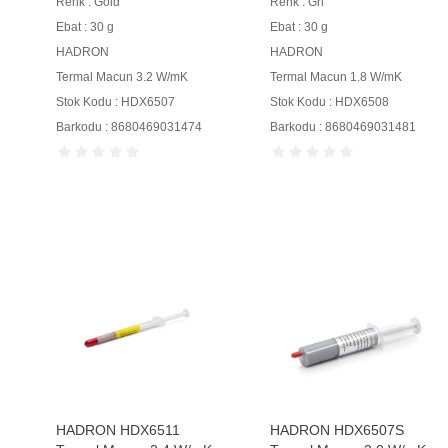
Renk : Gold
Renk : Gri
Ebat : 30 g
Ebat : 30 g
HADRON
HADRON
Termal Macun 3.2 W/mK
Termal Macun 1.8 W/mK
Stok Kodu : HDX6507
Stok Kodu : HDX6508
Barkodu : 8680469031474
Barkodu : 8680469031481
HADRON HDX6511
HADRON HDX6507S