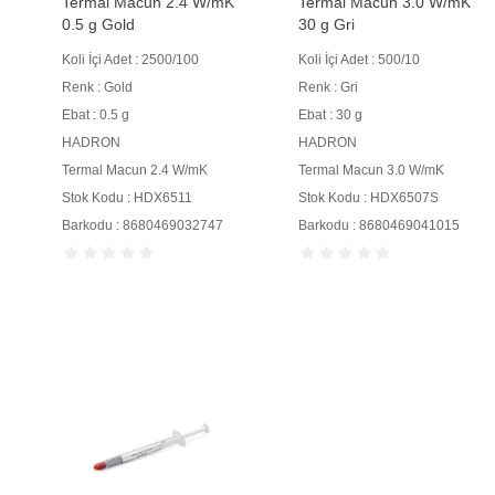
Termal Macun 2.4 W/mK
Termal Macun 3.0 W/mK
0.5 g Gold
30 g Gri
Koli İçi Adet : 2500/100
Koli İçi Adet : 500/10
Renk : Gold
Renk : Gri
Ebat : 0.5 g
Ebat : 30 g
HADRON
HADRON
Termal Macun 2.4 W/mK
Termal Macun 3.0 W/mK
Stok Kodu : HDX6511
Stok Kodu : HDX6507S
Barkodu : 8680469032747
Barkodu : 8680469041015