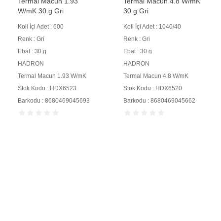
Termal Macun 1.93
Termal Macun 4.8 W/mK
W/mK 30 g Gri
30 g Gri
Koli İçi Adet : 600
Koli İçi Adet : 1040/40
Renk : Gri
Renk : Gri
Ebat : 30 g
Ebat : 30 g
HADRON
HADRON
Termal Macun 1.93 W/mK
Termal Macun 4.8 W/mK
Stok Kodu : HDX6523
Stok Kodu : HDX6520
Barkodu : 8680469045693
Barkodu : 8680469045662