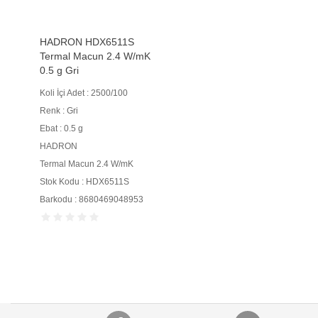
HADRON HDX6511S
Termal Macun 2.4 W/mK
0.5 g Gri
Koli İçi Adet : 2500/100
Renk : Gri
Ebat : 0.5 g
HADRON
Termal Macun 2.4 W/mK
Stok Kodu : HDX6511S
Barkodu : 8680469048953