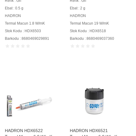
Renk : Gri
Renk : Gri
Ebat : 0.5 g
Ebat : 2 g
HADRON
HADRON
Termal Macun 1.8 W/mK
Termal Macun 19 W/mK
Stok Kodu : HDX6503
Stok Kodu : HDX6518
Barkodu : 8680469029891
Barkodu : 8680469037360
HADRON HDX6522
HADRON HDX6521