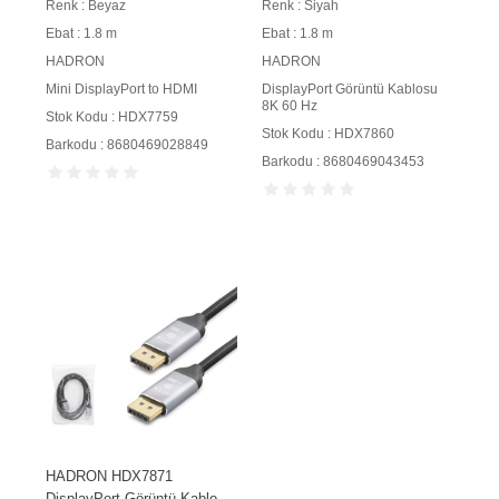
Renk : Beyaz
Renk : Siyah
Ebat : 1.8 m
Ebat : 1.8 m
HADRON
HADRON
Mini DisplayPort to HDMI
DisplayPort Görüntü Kablosu
8K 60 Hz
Stok Kodu : HDX7759
Stok Kodu : HDX7860
Barkodu : 8680469028849
Barkodu : 8680469043453
HADRON HDX7871
DisplayPort Görüntü Kablosu