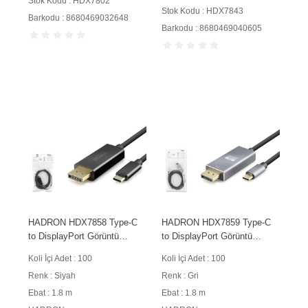
Stok Kodu : HDX7802
Stok Kodu : HDX7843
Barkodu : 8680469032648
Barkodu : 8680469040605
HADRON HDX7858 Type-C
HADRON HDX7859 Type-C
to DisplayPort Görüntü
to DisplayPort Görüntü
Kablosu 4K 144 Hz 1.8 m
Kablosu 8K 60 Hz 1.8 m Gri
Koli İçi Adet : 100
Koli İçi Adet : 100
Siyah
Renk : Siyah
Renk : Gri
Ebat : 1.8 m
Ebat : 1.8 m