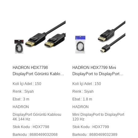
HADRON HDX7798
HADRON HDX7799 Mini
DisplayPort Görüntü Kablosu
DisplayPort to DisplayPort
4K 144 Hz 3 m Siyah
Görüntü Kablosu 120 Hz 1.8
Koli İçi Adet : 150
Koli İçi Adet : 150
m Siyah
Renk : Siyah
Renk : Siyah
Ebat : 3 m
Ebat : 1.8 m
HADRON
HADRON
DisplayPort Görüntü Kablosu
Mini DisplayPort to DisplayPort
4K 144 Hz
120 Hz
Stok Kodu : HDX7798
Stok Kodu : HDX7799
Barkodu : 8680469032068
Barkodu : 8680469032389