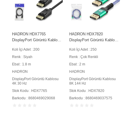
HADRON HDX7765
HADRON HDX7820
DisplayPort Görüntü Kablosu
DisplayPort Görüntü Kablosu
4K 30 Hz 1.8 m Siyah
8K 144 Hz 2 m
Koli İçi Adet : 200
Koli İçi Adet : 250
Renk : Siyah
Renk : Çok Renkli
Ebat : 1.8 m
Ebat : 2 m
HADRON
HADRON
DisplayPort Görüntü Kablosu
DisplayPort Görüntü Kablosu
4K 30 Hz
8K 144 Hz
Stok Kodu : HDX7765
Stok Kodu : HDX7820
Barkodu : 8680469029068
Barkodu : 8680469037575