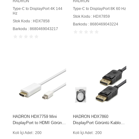
HADRON
HADRON
Type-C to DisplayPort 4K 144
Type-C to DisplayPort 8K 60 Hz
Hz
Stok Kodu : HDX7859
Stok Kodu : HDX7858
Barkodu : 8680469043224
Barkodu : 8680469043217
HADRON HDX7759 Mini
HADRON HDX7860
DisplayPort to HDMI Görüntü
DisplayPort Görüntü Kablosu
Kablosu 1.8 m Beyaz
8K 60 Hz 1.8 m Siyah
Koli İçi Adet : 200
Koli İçi Adet : 200