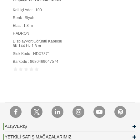
8K 144 Hz 1.8 m Siyah
Koli İçi Adet : 100
Renk : Siyah
Ebat : 1.8 m
HADRON
DisplayPort Görüntü Kablosu
8K 144 Hz 1.8 m
Stok Kodu : HDX7871
Barkodu : 8680469047574
ALIŞVERİŞ
YETKİLİ SATIŞ MAĞAZALARIMIZ