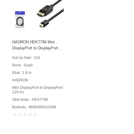
HADRON HDX7799 Mini
DisplayPort to DisplayPort
Görüntü Kablosu 120 Hz 1.8
Koli İçi Adet : 150
m Siyah
Renk : Siyah
Ebat : 1.8 m
HADRON
Mini DisplayPort to DisplayPort
120 Hz
Stok Kodu : HDX7799
Barkodu : 8680469032389