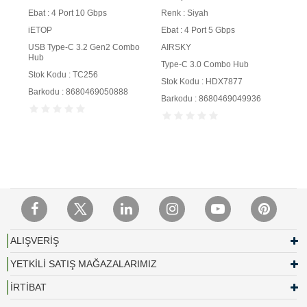
Siyah
Siyah
Ebat : 4 Port 10 Gbps
Renk : Siyah
iETOP
Ebat : 4 Port 5 Gbps
USB Type-C 3.2 Gen2 Combo
AIRSKY
Hub
Type-C 3.0 Combo Hub
Stok Kodu : TC256
Stok Kodu : HDX7877
Barkodu : 8680469050888
Barkodu : 8680469049936
ALIŞVERİŞ
YETKİLİ SATIŞ MAĞAZALARIMIZ
İRTİBAT