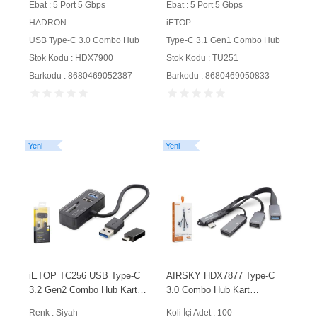
Ebat : 5 Port 5 Gbps
Ebat : 5 Port 5 Gbps
HADRON
iETOP
USB Type-C 3.0 Combo Hub
Type-C 3.1 Gen1 Combo Hub
Stok Kodu : HDX7900
Stok Kodu : TU251
Barkodu : 8680469052387
Barkodu : 8680469050833
Yeni
Yeni
iETOP TC256 USB Type-C
AIRSKY HDX7877 Type-C
3.2 Gen2 Combo Hub Kart
3.0 Combo Hub Kart
Okuyucu 4 Port 10 Gbps
Okuyucu 4 Port 5 Gbps
Renk : Siyah
Koli İçi Adet : 100