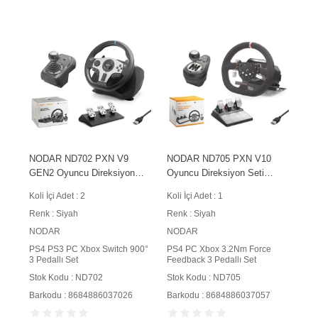
NODAR ND702 PXN V9
NODAR ND705 PXN V10
GEN2 Oyuncu Direksiyon
Oyuncu Direksiyon Seti
Seti 900° 3 Pedallı PS4 PS3
3.2Nm Force Feedback 3
Koli İçi Adet : 2
Koli İçi Adet : 1
PC Xbox Switch Uyumlu
Pedallı PS4 PC Xbox
Renk : Siyah
Renk : Siyah
Siyah
Uyumlu Siyah
NODAR
NODAR
PS4 PS3 PC Xbox Switch 900°
PS4 PC Xbox 3.2Nm Force
3 Pedallı Set
Feedback 3 Pedallı Set
Stok Kodu : ND702
Stok Kodu : ND705
Barkodu : 8684886037026
Barkodu : 8684886037057