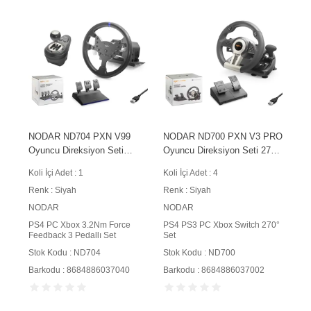
NODAR ND704 PXN V99
NODAR ND700 PXN V3 PRO
Oyuncu Direksiyon Seti
Oyuncu Direksiyon Seti 270°
3.2Nm Force Feedback 3
PS4 PS3 PC Xbox Switch
Koli İçi Adet : 1
Koli İçi Adet : 4
Pedallı PS4 PC Xbox
Uyumlu Siyah
Renk : Siyah
Renk : Siyah
Uyumlu Siyah
NODAR
NODAR
PS4 PC Xbox 3.2Nm Force
PS4 PS3 PC Xbox Switch 270°
Feedback 3 Pedallı Set
Set
Stok Kodu : ND704
Stok Kodu : ND700
Barkodu : 8684886037040
Barkodu : 8684886037002