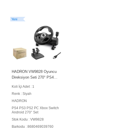
Yeni
HADRON VW9828 Oyuncu
Direksiyon Seti 270° PS4
PS3 PS2 PC Xbox Switch
Koli İçi Adet : 1
Android Uyumlu Siyah
Renk : Siyah
HADRON
PS4 PS3 PS2 PC Xbox Switch
Android 270° Set
Stok Kodu : VW9828
Barkodu : 8680469039760