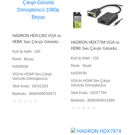
HADRON HDX1283 VGA to
HDMI Ses Çıkışlı Görüntü
HADRON HDX7794 VGA to
Dönüştürücü 1080p Beyaz
HDMI Ses Çıkışlı Görüntü
Koli İçi Adet : 100
Dönüştürücü 1080p Siyah
Koli İçi Adet : 150
Renk : Beyaz
Renk : Siyah
HADRON
HADRON
VGA to HDMI Ses Çıkışlı
Görüntü Dönüştürücü
VGA to HDMI Ses Çıkışlı
Görüntü Dönüştürücü
Stok Kodu : HDX1283
Stok Kodu : HDX7794
Barkodu : 8680469030972
Barkodu : 8680469031894