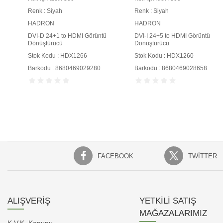
Renk : Siyah
Renk : Siyah
HADRON
HADRON
DVI-D 24+1 to HDMI Görüntü
DVI-I 24+5 to HDMI Görüntü
Dönüştürücü
Dönüştürücü
Stok Kodu : HDX1266
Stok Kodu : HDX1260
Barkodu : 8680469029280
Barkodu : 8680469028658
FACEBOOK
TWITTER
ALIŞVERİŞ
YETKİLİ SATIŞ
MAĞAZALARIMIZ