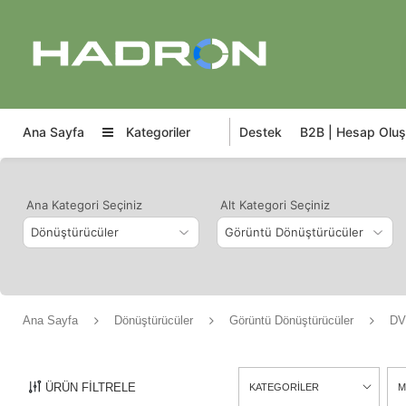
Ana Sayfa
Kategoriler
Destek
B2B | Hesap Oluş
Ana Kategori Seçiniz
Alt Kategori Seçiniz
Ana Sayfa
Dönüştürücüler
Görüntü Dönüştürücüler
DV
ÜRÜN FİLTRELE
KATEGORİLER
M