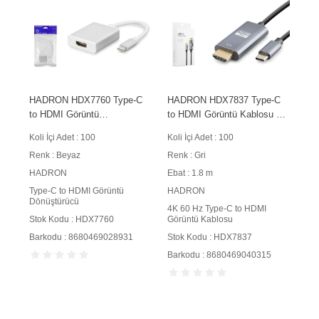
HADRON HDX7760 Type-C
HADRON HDX7837 Type-C
to HDMI Görüntü
to HDMI Görüntü Kablosu 4K
Dönüştürücü 4K 30 Hz Beyaz
60 Hz 1.8 m Gri
Koli İçi Adet : 100
Koli İçi Adet : 100
Renk : Beyaz
Renk : Gri
HADRON
Ebat : 1.8 m
Type-C to HDMI Görüntü
HADRON
Dönüştürücü
4K 60 Hz Type-C to HDMI
Stok Kodu : HDX7760
Görüntü Kablosu
Barkodu : 8680469028931
Stok Kodu : HDX7837
Barkodu : 8680469040315