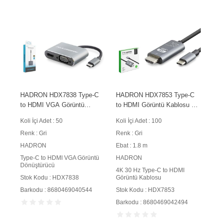
HADRON HDX7838 Type-C
HADRON HDX7853 Type-C
to HDMI VGA Görüntü
to HDMI Görüntü Kablosu 4K
Dönüştürücü 4K 30Hz Gri
30 Hz 1.8 m Gri
Koli İçi Adet : 50
Koli İçi Adet : 100
Renk : Gri
Renk : Gri
HADRON
Ebat : 1.8 m
Type-C to HDMI VGA Görüntü
HADRON
Dönüştürücü
4K 30 Hz Type-C to HDMI
Stok Kodu : HDX7838
Görüntü Kablosu
Barkodu : 8680469040544
Stok Kodu : HDX7853
Barkodu : 8680469042494