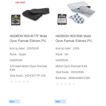
HADRON HDX3577P Mobil
HADRON HDX3596 Mobil
Oyun Parmak Eldiveni PUBG
Oyun Parmak Eldiveni PUBG
CoD Free Fire Dokunmatik
CoD Free Fire Dokunmatik
Koli İçi Adet : 200/5000
Koli İçi Adet : 1000
Ekran Uyumlu 100 Adet
Gri
Renk : Siyah
Renk : Gri
Siyah
HADRON
HADRON
100 Adet Mobil Oyun Parmak
Mobil Oyun Parmak Kılıfı
Kılıfı
Stok Kodu : HDX3596
Stok Kodu : HDX3577P-100
Barkodu : 8680469051595
Yeni
Yeni