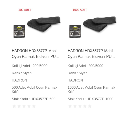
HADRON HDX3577P Mobil
HADRON HDX3577P Mobil
Oyun Parmak Eldiveni PUBG
Oyun Parmak Eldiveni PUBG
CoD Free Fire Dokunmatik
CoD Free Fire Dokunmatik
Koli İçi Adet : 200/5000
Koli İçi Adet : 200/5000
Ekran Uyumlu 500 Adet
Ekran Uyumlu 1000 Adet
Renk : Siyah
Renk : Siyah
Siyah
Siyah
HADRON
HADRON
500 Adet Mobil Oyun Parmak
1000 Adet Mobil Oyun Parmak
Kılıfı
Kılıfı
Stok Kodu : HDX3577P-500
Stok Kodu : HDX3577P-1000