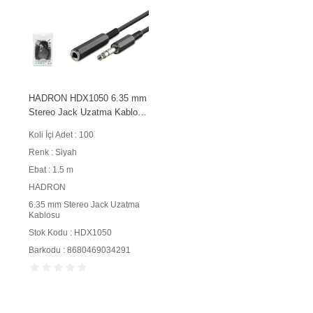
HADRON HDX1050 6.35 mm
Stereo Jack Uzatma Kablosu
1.5 m Siyah
Koli İçi Adet : 100
Renk : Siyah
Ebat : 1.5 m
HADRON
6.35 mm Stereo Jack Uzatma
Kablosu
Stok Kodu : HDX1050
Barkodu : 8680469034291