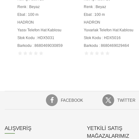
Renk : Beyaz
Renk : Beyaz
Ebat : 100 m
Ebat : 100 m
HADRON
HADRON
Yassı Telefon Hat Kablosu
Yuvarlak Telefon Hat Kablosu
Stok Kodu : HDX5031
Stok Kodu : HDX5016
Barkodu : 8680469030859
Barkodu : 8680469029464
FACEBOOK
TWITTER
ALIŞVERİŞ
YETKİLİ SATIŞ
MAĞAZALARIMIZ