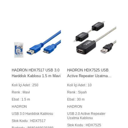
HADRON HDX7517 USB 3.0
HADRON HDX7525 USB
Harddisk Kablosu 1.5 m Mavi
Active Repeater Uzatma
Kablosu 30 m Siyah
Koli İçi Adet : 250
Koli İçi Adet : 10
Renk : Mavi
Renk : Siyah
Ebat : 1.5 m
Ebat : 30 m
HADRON
HADRON
USB 3.0 Harddisk Kablosu
USB 2.0 Active Repeater
Uzatma Kablosu
Stok Kodu : HDX7517
Stok Kodu : HDX7525
Barkodu : 8680469029389