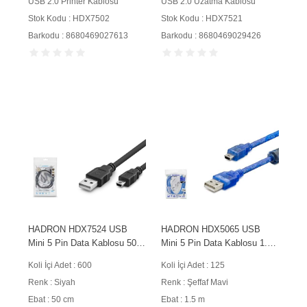
USB 2.0 Printer Kablosu
USB 2.0 Uzatma Kablosu
Stok Kodu : HDX7502
Stok Kodu : HDX7521
Barkodu : 8680469027613
Barkodu : 8680469029426
HADRON HDX7524 USB
HADRON HDX5065 USB
Mini 5 Pin Data Kablosu 50
Mini 5 Pin Data Kablosu 1.5
cm Siyah
m Şeffaf Mavi
Koli İçi Adet : 600
Koli İçi Adet : 125
Renk : Siyah
Renk : Şeffaf Mavi
Ebat : 50 cm
Ebat : 1.5 m