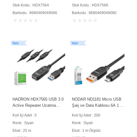
Stok Kodu : HDX7564
Stok Kodu : HDX7566
Barkodu : 8680469049066
Barkodu : 8680469049080
Yeni
Yeni
HADRON HDX7565 USB 3.0
NODAR ND1181 Micro USB
Active Repeater Uzatma
Şarj ve Data Kablosu 6A 1 m
Kablosu 25 m Siyah
Örgülü Siyah
Koli İçi Adet : 5
Koli İçi Adet : 200
Renk : Siyah
Renk : Siyah
Ebat : 25 m
Ebat : 1 m Örgülü