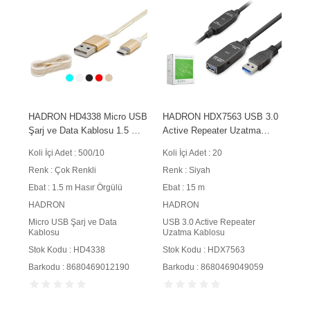
HADRON HD4338 Micro USB
HADRON HDX7563 USB 3.0
Şarj ve Data Kablosu 1.5 m
Active Repeater Uzatma
Hasır Örgülü Renkli
Kablosu 15 m Siyah
Koli İçi Adet : 500/10
Koli İçi Adet : 20
Renk : Çok Renkli
Renk : Siyah
Ebat : 1.5 m Hasır Örgülü
Ebat : 15 m
HADRON
HADRON
Micro USB Şarj ve Data
USB 3.0 Active Repeater
Kablosu
Uzatma Kablosu
Stok Kodu : HD4338
Stok Kodu : HDX7563
Barkodu : 8680469012190
Barkodu : 8680469049059