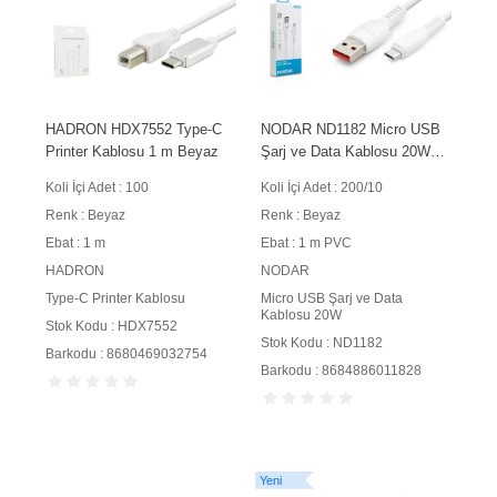
HADRON HDX7552 Type-C
NODAR ND1182 Micro USB
Printer Kablosu 1 m Beyaz
Şarj ve Data Kablosu 20W
3.4A 1 m PVC Beyaz
Koli İçi Adet : 100
Koli İçi Adet : 200/10
Renk : Beyaz
Renk : Beyaz
Ebat : 1 m
Ebat : 1 m PVC
HADRON
NODAR
Type-C Printer Kablosu
Micro USB Şarj ve Data
Kablosu 20W
Stok Kodu : HDX7552
Stok Kodu : ND1182
Barkodu : 8680469032754
Barkodu : 8684886011828
Yeni