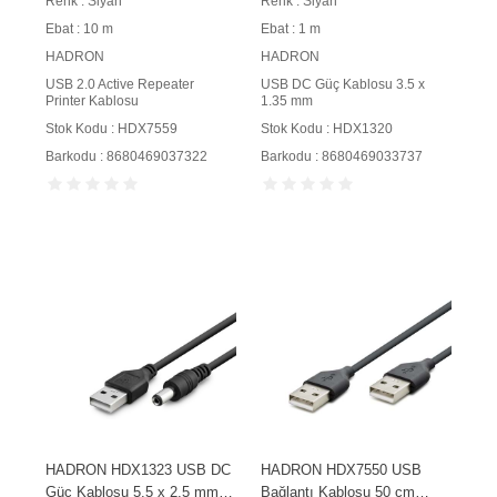
Renk : Siyah
Renk : Siyah
Ebat : 10 m
Ebat : 1 m
HADRON
HADRON
USB 2.0 Active Repeater
USB DC Güç Kablosu 3.5 x
Printer Kablosu
1.35 mm
Stok Kodu : HDX7559
Stok Kodu : HDX1320
Barkodu : 8680469037322
Barkodu : 8680469033737
HADRON HDX1323 USB DC
HADRON HDX7550 USB
Güç Kablosu 5.5 x 2.5 mm 1
Bağlantı Kablosu 50 cm