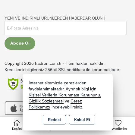
YENİ VE İNDİRİMLİ ÜRÜNLERDEN HABERDAR OLUN !
Abone Ol
Copyright 2026 hadron.com.tr - Tüm hakları saklıdır.
Kredi kartı bilgileriniz 256bit SSL sertifikası ile korunmaktadır.
İnternet sitemizde çerezlerden
faydalanılmaktadır. Ayrıntılı bilgi için
Kişisel Verilerin Korunması Kanununu,
Gizlilik Sözleşmesi
ve
Çerez
Politikamızı
inceleyebilirsiniz.
Reddet
Kabul Et
0
Bu site AKINSOFT E-Ticaret ile hazırlanmıştır.
Keşfet
Kategoriler
Sepet
Favorilerim