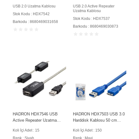
USB 2.0 Uzatma Kablosu
USB 2.0 Active Repeater
Uzatma Kablosu
Stok Kodu : HDX7542
Stok Kodu : HDX7537
Barkodu : 8680469031658
Barkodu : 8680469030873
HADRON HDX7546 USB
HADRON HDX7503 USB 3.0
Active Repeater Uzatma
Harddisk Kablosu 50 cm
Kablosu 25 m Siyah
Mavi
Koli İçi Adet : 15
Koli İçi Adet : 150
Renk : Siyah
Renk : Mavi