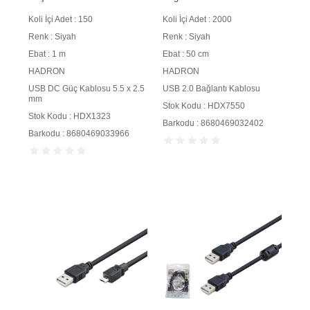
m Siyah
Siyah
Koli İçi Adet : 150
Koli İçi Adet : 2000
Renk : Siyah
Renk : Siyah
Ebat : 1 m
Ebat : 50 cm
HADRON
HADRON
USB DC Güç Kablosu 5.5 x 2.5
USB 2.0 Bağlantı Kablosu
mm
Stok Kodu : HDX7550
Stok Kodu : HDX1323
Barkodu : 8680469032402
Barkodu : 8680469033966