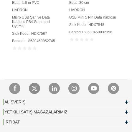
Ebat : 1.8 m PVC
Ebat : 30 cm
HADRON
HADRON
Micro USB Şarj ve Data
USB Mini 5 Pin Data Kablosu
Kablosu PS4 Gamepad
Stok Kodu : HDX7548
Uyumlu
Barkodu : 8680469032358
Stok Kodu : HDX7567
Barkodu : 8680469052745
ALIŞVERİŞ
YETKİLİ SATIŞ MAĞAZALARIMIZ
İRTİBAT