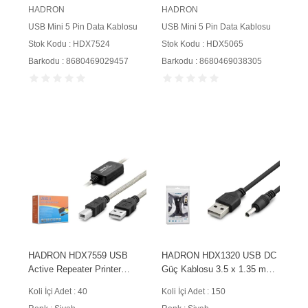
HADRON
HADRON
USB Mini 5 Pin Data Kablosu
USB Mini 5 Pin Data Kablosu
Stok Kodu : HDX7524
Stok Kodu : HDX5065
Barkodu : 8680469029457
Barkodu : 8680469038305
HADRON HDX7559 USB
HADRON HDX1320 USB DC
Active Repeater Printer
Güç Kablosu 3.5 x 1.35 mm
Kablosu 10 m Siyah
1 m Siyah
Koli İçi Adet : 40
Koli İçi Adet : 150