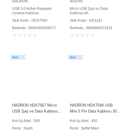
HADRON
NODAR
USB 3.0 Active Repeater
Micro USB Şarj ve Data
Uzatma Kablosu
Kablosu 6A
Stok Kodu : HDX7565
Stok Kodu : ND1181
Barkodu : 8680469049073
Barkodu : 8684886011811
Yeni
Yeni
HADRON HDX7567 Micro
HADRON HDX7548 USB
USB Şarj ve Data Kablosu
Mini 5 Pin Data Kablosu 30
PS4 Gamepad Uyumlu 1.8 m
cm Şeffaf Mavi
Koli İçi Adet : 500
Koli İçi Adet : 450
PVC Siyah
Renk : Siyah
Renk : Şeffaf Mavi