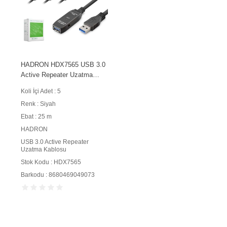
HADRON HDX7565 USB 3.0
Active Repeater Uzatma
Kablosu 25 m Siyah
Koli İçi Adet : 5
Renk : Siyah
Ebat : 25 m
HADRON
USB 3.0 Active Repeater
Uzatma Kablosu
Stok Kodu : HDX7565
Barkodu : 8680469049073