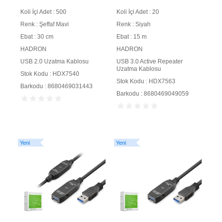
Şeffaf Mavi
Kablosu 15 m Siyah
Koli İçi Adet : 500
Koli İçi Adet : 20
Renk : Şeffaf Mavi
Renk : Siyah
Ebat : 30 cm
Ebat : 15 m
HADRON
HADRON
USB 2.0 Uzatma Kablosu
USB 3.0 Active Repeater
Uzatma Kablosu
Stok Kodu : HDX7540
Stok Kodu : HDX7563
Barkodu : 8680469031443
Barkodu : 8680469049059
Yeni
Yeni