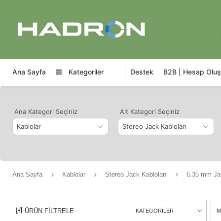
Ana Sayfa
Kategoriler
Destek
B2B | Hesap Oluş
Ana Kategori Seçiniz
Alt Kategori Seçiniz
Ana Sayfa
Kablolar
Stereo Jack Kabloları
6.35 mm Jac
ÜRÜN FİLTRELE
KATEGORİLER
M