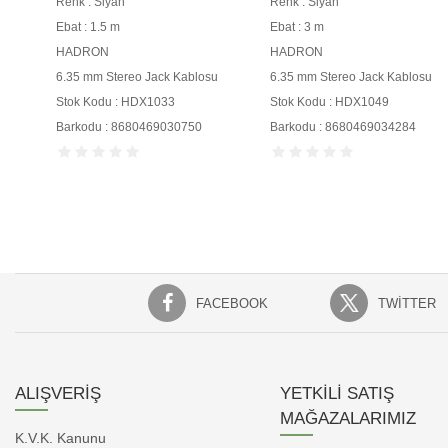
Renk : Siyah
Renk : Siyah
Ebat : 1.5 m
Ebat : 3 m
HADRON
HADRON
6.35 mm Stereo Jack Kablosu
6.35 mm Stereo Jack Kablosu
Stok Kodu : HDX1033
Stok Kodu : HDX1049
Barkodu : 8680469030750
Barkodu : 8680469034284
FACEBOOK
TWITTER
ALIŞVERİŞ
YETKİLİ SATIŞ
MAĞAZALARIMIZ
K.V.K. Kanunu