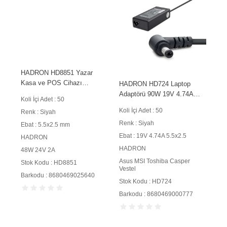
HADRON HD8851 Yazar
Kasa ve POS Cihazı
HADRON HD724 Laptop
Adaptörü 48W 24V 2A
Adaptörü 90W 19V 4.74A
Koli İçi Adet : 50
5.5x2.5 mm Siyah
5.5x2.5 mm Siyah
Koli İçi Adet : 50
Renk : Siyah
Renk : Siyah
Ebat : 5.5x2.5 mm
Ebat : 19V 4.74A 5.5x2.5
HADRON
HADRON
48W 24V 2A
Asus MSI Toshiba Casper
Stok Kodu : HD8851
Vestel
Barkodu : 8680469025640
Stok Kodu : HD724
Barkodu : 8680469000777