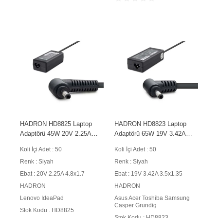
HADRON HD8825 Laptop
HADRON HD8823 Laptop
Adaptörü 45W 20V 2.25A
Adaptörü 65W 19V 3.42A
4.8x1.7 mm Siyah
3.5x1.35 mm Siyah
Koli İçi Adet : 50
Koli İçi Adet : 50
Renk : Siyah
Renk : Siyah
Ebat : 20V 2.25A 4.8x1.7
Ebat : 19V 3.42A 3.5x1.35
HADRON
HADRON
Lenovo IdeaPad
Asus Acer Toshiba Samsung
Casper Grundig
Stok Kodu : HD8825
Stok Kodu : HD8823