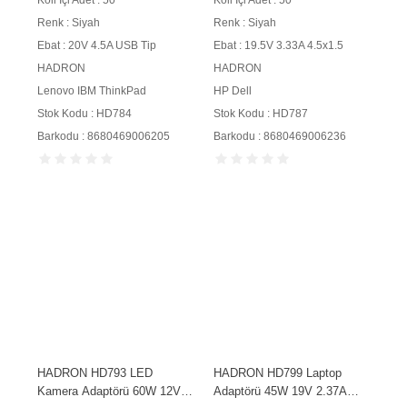
Renk : Siyah
Renk : Siyah
Ebat : 20V 4.5A USB Tip
Ebat : 19.5V 3.33A 4.5x1.5
HADRON
HADRON
Lenovo IBM ThinkPad
HP Dell
Stok Kodu : HD784
Stok Kodu : HD787
Barkodu : 8680469006205
Barkodu : 8680469006236
HADRON HD793 LED
HADRON HD799 Laptop
Kamera Adaptörü 60W 12V
Adaptörü 45W 19V 2.37A