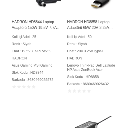
HADRON HD8844 Laptop
HADRON HD8858 Laptop
Adaptörü 150W 19.5V 7.7A
Adaptörü 65W 20V 3.25A
5.5x2.5 mm Siyah
Type-C Siyah
Koli İçi Adet : 25
Koli İçi Adet : 50
Renk : Siyah
Renk : Siyah
Ebat : 19.5V 7.7A 5.5x2.5
Ebat : 20V 3.25A Type-C
HADRON
HADRON
Asus Gaming MSI Gaming
Lenovo ThinkPad Dell Latitude
HP Asus ZenBook Acer
Stok Kodu : HD8844
Stok Kodu : HD8858
Barkodu : 8680469025572
Barkodu : 8680469026432