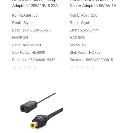
Adaptörü 120W 19V 6.32A
Router Adaptörü 5W 5V 1A
5.5x2.5 mm Siyah
5.5x2.5 mm Siyah
Koli İçi Adet : 50
Koli İçi Adet : 250
Renk : Siyah
Renk : Siyah
Ebat : 19V 6.32A 5.5x2.5
Ebat : 5.5x2.5 mm
HADRON
HADRON
Asus Toshiba MSI
5W 5V 1A
Stok Kodu : HD8800
Stok Kodu : HD759
Barkodu : 8680469015450
Barkodu : 8680469003815