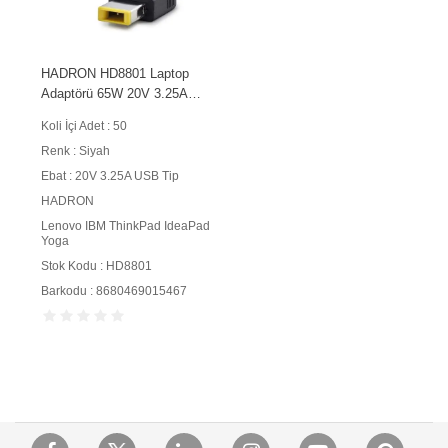
HADRON HD8801 Laptop
Adaptörü 65W 20V 3.25A
USB Tip Siyah
Koli İçi Adet : 50
Renk : Siyah
Ebat : 20V 3.25A USB Tip
HADRON
Lenovo IBM ThinkPad IdeaPad
Yoga
Stok Kodu : HD8801
Barkodu : 8680469015467