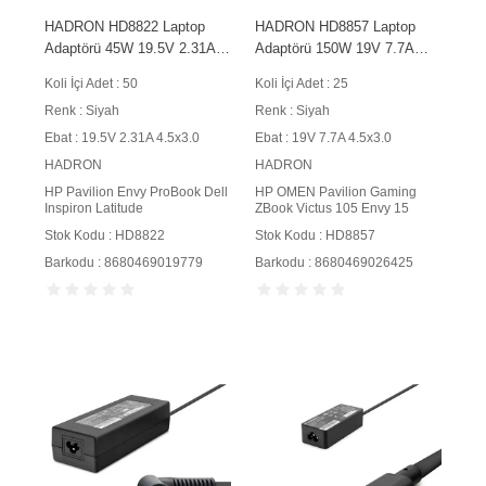
HADRON HD8822 Laptop
HADRON HD8857 Laptop
Adaptörü 45W 19.5V 2.31A
Adaptörü 150W 19V 7.7A
4.5x3.0 mm Siyah
4.5x3.0 mm Siyah
Koli İçi Adet : 50
Koli İçi Adet : 25
Renk : Siyah
Renk : Siyah
Ebat : 19.5V 2.31A 4.5x3.0
Ebat : 19V 7.7A 4.5x3.0
HADRON
HADRON
HP Pavilion Envy ProBook Dell
HP OMEN Pavilion Gaming
Inspiron Latitude
ZBook Victus 105 Envy 15
Stok Kodu : HD8822
Stok Kodu : HD8857
Barkodu : 8680469019779
Barkodu : 8680469026425