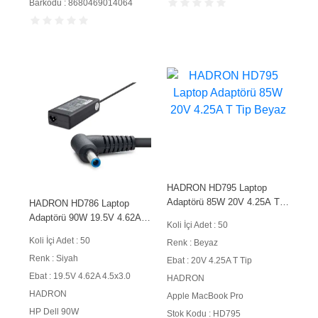
Barkodu : 8680469014064
HADRON HD795 Laptop
Adaptörü 85W 20V 4.25A T
HADRON HD786 Laptop
Tip Beyaz
Adaptörü 90W 19.5V 4.62A
Koli İçi Adet : 50
4.5x3.0 mm HP Dell Siyah
Koli İçi Adet : 50
Renk : Beyaz
Renk : Siyah
Ebat : 20V 4.25A T Tip
Ebat : 19.5V 4.62A 4.5x3.0
HADRON
HADRON
Apple MacBook Pro
HP Dell 90W
Stok Kodu : HD795