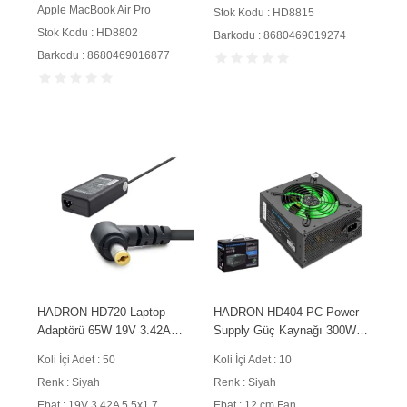
Apple MacBook Air Pro
Stok Kodu : HD8815
Stok Kodu : HD8802
Barkodu : 8680469019274
Barkodu : 8680469016877
HADRON HD720 Laptop
HADRON HD404 PC Power
Adaptörü 65W 19V 3.42A
Supply Güç Kaynağı 300W
5.5x1.7 mm Siyah
12 cm Fan ATX Siyah
Koli İçi Adet : 50
Koli İçi Adet : 10
Renk : Siyah
Renk : Siyah
Ebat : 19V 3.42A 5.5x1.7
Ebat : 12 cm Fan