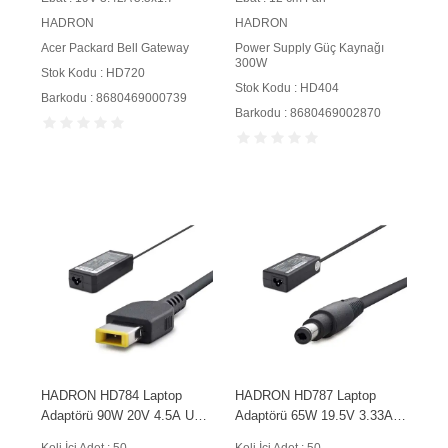
HADRON
HADRON
Acer Packard Bell Gateway
Power Supply Güç Kaynağı
300W
Stok Kodu : HD720
Stok Kodu : HD404
Barkodu : 8680469000739
Barkodu : 8680469002870
HADRON HD784 Laptop
HADRON HD787 Laptop
Adaptörü 90W 20V 4.5A USB
Adaptörü 65W 19.5V 3.33A
Tip Siyah
4.5x1.5 mm Siyah
Koli İçi Adet : 50
Koli İçi Adet : 50