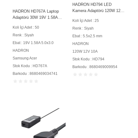
HADRON HD794 LED
Kamera Adaptörü 120W 12V
HADRON HD767A Laptop
10A 5.5x2.5 mm Siyah
Adaptörü 30W 19V 1.58A
Koli İçi Adet : 25
5.0x3.0 mm Siyah
Koli İçi Adet : 50
Renk : Siyah
Renk : Siyah
Ebat : 5.5x2.5 mm
Ebat : 19V 1.58A 5.0x3.0
HADRON
HADRON
120W 12V 10A
Samsung Acer
Stok Kodu : HD794
Stok Kodu : HD767A
Barkodu : 8680469009954
Barkodu : 8680469034741