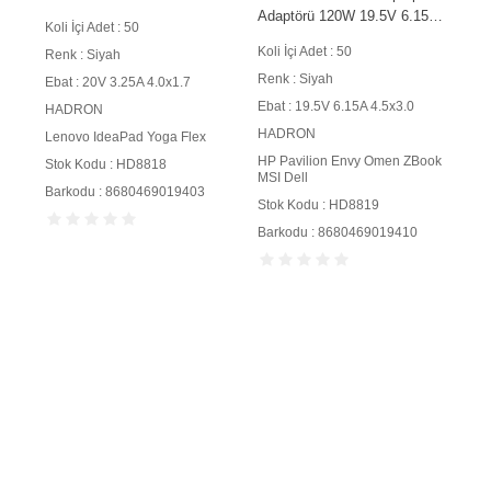
4.0x1.7 mm Siyah
Adaptörü 120W 19.5V 6.15A
Koli İçi Adet : 50
4.5x3.0 mm Siyah
Koli İçi Adet : 50
Renk : Siyah
Renk : Siyah
Ebat : 20V 3.25A 4.0x1.7
Ebat : 19.5V 6.15A 4.5x3.0
HADRON
HADRON
Lenovo IdeaPad Yoga Flex
HP Pavilion Envy Omen ZBook
Stok Kodu : HD8818
MSI Dell
Barkodu : 8680469019403
Stok Kodu : HD8819
Barkodu : 8680469019410