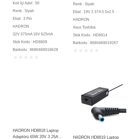
Koli İçi Adet : 50
Renk : Siyah
Renk : Siyah
Ebat : 19V 2.37A 5.5x2.5
Ebat : 3 Pin
HADRON
HADRON
Asus Toshiba
32V 375mA 16V 625mA
Stok Kodu : HD8814
Stok Kodu : HD8809
Barkodu : 8680469019267
Barkodu : 8680469018628
HADRON HD8818 Laptop
Adaptörü 65W 20V 3.25A
HADRON HD8819 Laptop