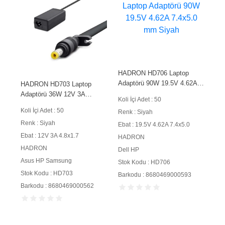
HADRON HD706 Laptop
Adaptörü 90W 19.5V 4.62A
HADRON HD703 Laptop
7.4x5.0 mm Siyah
Adaptörü 36W 12V 3A
Koli İçi Adet : 50
4.8x1.7 mm Siyah
Koli İçi Adet : 50
Renk : Siyah
Renk : Siyah
Ebat : 19.5V 4.62A 7.4x5.0
Ebat : 12V 3A 4.8x1.7
HADRON
HADRON
Dell HP
Asus HP Samsung
Stok Kodu : HD706
Stok Kodu : HD703
Barkodu : 8680469000593
Barkodu : 8680469000562