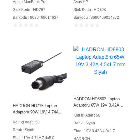
Apple MacBook Pro
Asus HP
Stok Kodu : HD797
Stok Kodu : HD798
Barkodu : 8680469014637
Barkodu : 8680469014972
HADRON HD8803 Laptop
Adaptörü 65W 19V 3.42A
HADRON HD715 Laptop
4.0x1.7 mm Siyah
Adaptörü 90W 19V 4.74A
Koli İçi Adet : 50
7.4x5.0 mm Siyah
Koli İçi Adet : 50
Renk : Siyah
Renk : Siyah
Ebat : 19V 3.42A 4.0x1.7
Ebat : 19V 4.74A 7.4x5.0
HADRON