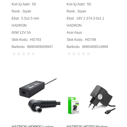
5A 5.5x2.5 mm Siyah
3.0x1.1 mm Siyah
Koli İçi Adet : 50
Koli İçi Adet : 50
Renk : Siyah
Renk : Siyah
Ebat : 5.5x2.5 mm
Ebat : 19V 2.37A 3.0x1.1
HADRON
HADRON
60W 12V 5A
Acer Asus
Stok Kodu : HD793
Stok Kodu : HD799
Barkodu : 8680469009947
Barkodu : 8680469014989
HADRON HD8800 Laptop
HADRON HD759 Modem