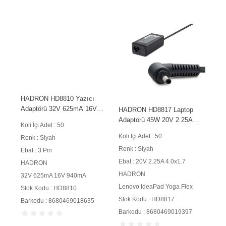
HADRON HD8810 Yazıcı
Adaptörü 32V 625mA 16V
HADRON HD8817 Laptop
940mA 3 Pin Siyah
Adaptörü 45W 20V 2.25A
Koli İçi Adet : 50
4.0x1.7 mm Siyah
Koli İçi Adet : 50
Renk : Siyah
Renk : Siyah
Ebat : 3 Pin
Ebat : 20V 2.25A 4.0x1.7
HADRON
HADRON
32V 625mA 16V 940mA
Lenovo IdeaPad Yoga Flex
Stok Kodu : HD8810
Stok Kodu : HD8817
Barkodu : 8680469018635
Barkodu : 8680469019397