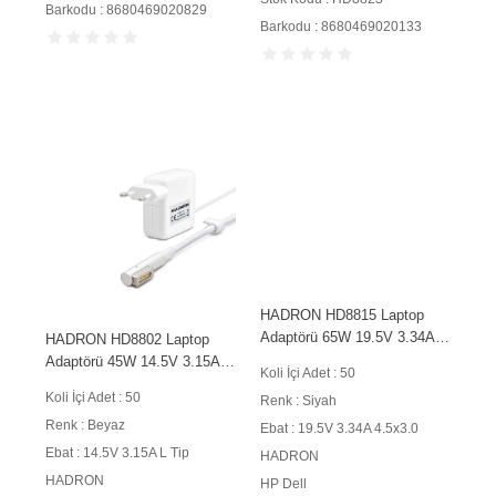
Barkodu : 8680469020829
Barkodu : 8680469020133
HADRON HD8815 Laptop
Adaptörü 65W 19.5V 3.34A
HADRON HD8802 Laptop
4.5x3.0 mm Siyah
Adaptörü 45W 14.5V 3.15A L
Koli İçi Adet : 50
Tip Beyaz
Koli İçi Adet : 50
Renk : Siyah
Renk : Beyaz
Ebat : 19.5V 3.34A 4.5x3.0
Ebat : 14.5V 3.15A L Tip
HADRON
HADRON
HP Dell