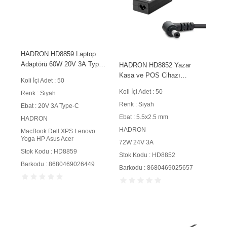
HADRON HD8859 Laptop
Adaptörü 60W 20V 3A Type-
HADRON HD8852 Yazar
C Siyah
Kasa ve POS Cihazı
Koli İçi Adet : 50
Adaptörü 72W 24V 3A
Koli İçi Adet : 50
Renk : Siyah
5.5x2.5 mm Siyah
Renk : Siyah
Ebat : 20V 3A Type-C
Ebat : 5.5x2.5 mm
HADRON
HADRON
MacBook Dell XPS Lenovo
Yoga HP Asus Acer
72W 24V 3A
Stok Kodu : HD8859
Stok Kodu : HD8852
Barkodu : 8680469026449
Barkodu : 8680469025657