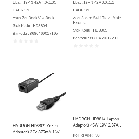
Ebat : 19V 3.42A 4.0x1.35
Ebat : 19V 3.42A 3.0x1.1
HADRON
HADRON
Asus ZenBook VivoBook
Acer Aspire Swift TravelMate
Extensa
Stok Kodu : HD8804
Stok Kodu : HD8805
Barkodu : 8680469017195
Barkodu : 8680469017201
HADRON HD8814 Laptop
Adaptörü 45W 19V 2.37A
HADRON HD8809 Yazıcı
5.5x2.5 mm Siyah
Adaptörü 32V 375mA 16V
Koli İçi Adet : 50
625mA 3 Pin Siyah