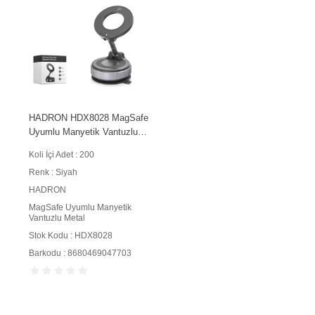
HADRON HDX8028 MagSafe
Uyumlu Manyetik Vantuzlu
360° Döner Araç İçi Telefon
Koli İçi Adet : 200
Tutucu Metal Siyah
Renk : Siyah
HADRON
MagSafe Uyumlu Manyetik
Vantuzlu Metal
Stok Kodu : HDX8028
Barkodu : 8680469047703