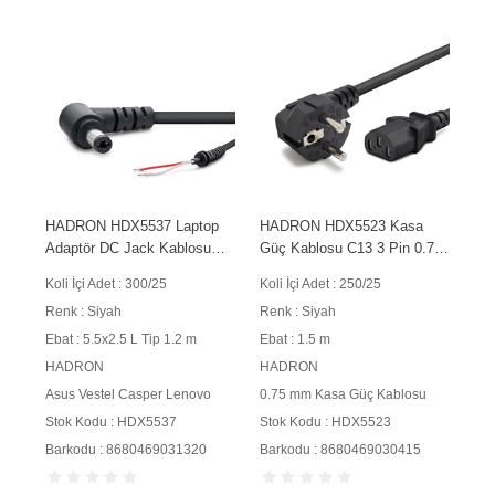
HADRON HDX5537 Laptop
HADRON HDX5523 Kasa
Adaptör DC Jack Kablosu
Güç Kablosu C13 3 Pin 0.75
5.5x2.5 mm L Tip 1.2 m 90W
mm 500W 1.5 m Siyah
Koli İçi Adet : 300/25
Koli İçi Adet : 250/25
Siyah
Renk : Siyah
Renk : Siyah
Ebat : 5.5x2.5 L Tip 1.2 m
Ebat : 1.5 m
HADRON
HADRON
Asus Vestel Casper Lenovo
0.75 mm Kasa Güç Kablosu
Stok Kodu : HDX5537
Stok Kodu : HDX5523
Barkodu : 8680469031320
Barkodu : 8680469030415