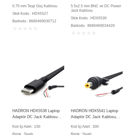
0.75 mm Teyp Güç Kablosu
5.5x2.5 mm BNC ve DC Power
Jack Kablosu
Stok Kodu : HDX5527
Stok Kodu : HDX5530
Barkodu : 8680469030712
Barkodu : 8680469034420
HADRON HDX5538 Laptop
HADRON HDX5541 Laptop
Adaptör DC Jack Kablosu
Adaptör DC Jack Kablosu
USB Type-C 3 İletkenli 1.5 m
4.8x1.5 mm 1.2 m 90W
Koli İçi Adet : 150
Koli İçi Adet : 300
65W Siyah
Siyah
Renk : Siyah
Renk : Siyah