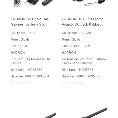
HADRON HDX5552 Traş
HADRON HDX5553 Laptop
Makinesi ve Teyp Güç
Adaptör DC Jack Kablosu
Kablosu 2 Pin 0.75 mm
7.4x5.0 mm 1.2 m 90W
Koli İçi Adet : 400
Koli İçi Adet : 300/25
500W 1.2 m Siyah
Siyah
Renk : Siyah
Renk : Siyah
Ebat : 1.2 m
Ebat : 7.4x5.0 1.2 m
HADRON
HADRON
0.75 mm Traş Makinesi Güç
HP Pavilion ProBook EliteBook
Kablosu
Envy ZBook Compaq
Stok Kodu : HDX5552
Stok Kodu : HDX5553
Barkodu : 8680469035304
Barkodu : 8680469035557