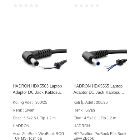
HADRON HDX5563 Laptop
HADRON HDX5565 Laptop
Adaptör DC Jack Kablosu
Adaptör DC Jack Kablosu
5.5x2.5 mm L Tip 1.2 m
4.5x3.0 mm L Tip 3 İletkenli
Koli İçi Adet : 300/25
Koli İçi Adet : 300/25
150W Siyah
1.2 m 150W Siyah
Renk : Siyah
Renk : Siyah
Ebat : 5.5x2.5 L Tip 1.2 m
Ebat : 4.5x3.0 L Tip 1.2 m
HADRON
HADRON
Asus ZenBook VivoBook ROG
HP Pavilion ProBook EliteBook
TUF MSI Toshiba
Envy ZBook