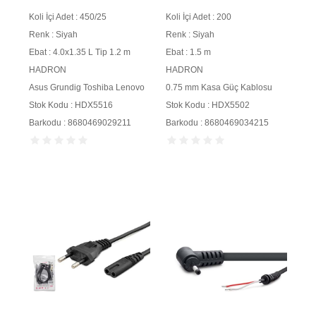
4.0x1.35 mm L Tip 1.2 m
mm 500W 1.5 m Siyah
Koli İçi Adet : 450/25
Koli İçi Adet : 200
90W Siyah
Renk : Siyah
Renk : Siyah
Ebat : 4.0x1.35 L Tip 1.2 m
Ebat : 1.5 m
HADRON
HADRON
Asus Grundig Toshiba Lenovo
0.75 mm Kasa Güç Kablosu
Stok Kodu : HDX5516
Stok Kodu : HDX5502
Barkodu : 8680469029211
Barkodu : 8680469034215