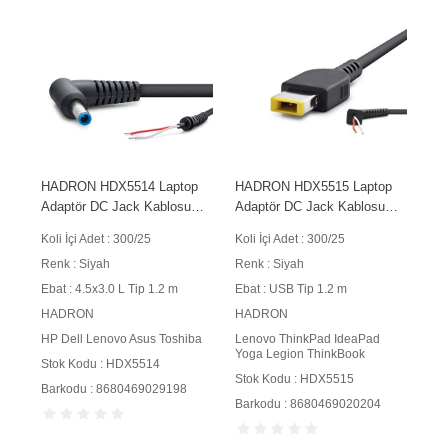
HADRON HDX5514 Laptop
HADRON HDX5515 Laptop
Adaptör DC Jack Kablosu
Adaptör DC Jack Kablosu
4.5x3.0 mm L Tip 1.2 m 90W
USB Tip 1.2 m 90W Siyah
Koli İçi Adet : 300/25
Koli İçi Adet : 300/25
Siyah
Renk : Siyah
Renk : Siyah
Ebat : 4.5x3.0 L Tip 1.2 m
Ebat : USB Tip 1.2 m
HADRON
HADRON
HP Dell Lenovo Asus Toshiba
Lenovo ThinkPad IdeaPad
Yoga Legion ThinkBook
Stok Kodu : HDX5514
Stok Kodu : HDX5515
Barkodu : 8680469029198
Barkodu : 8680469020204