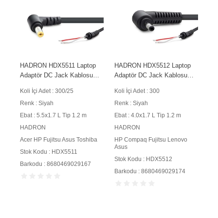
HADRON HDX5511 Laptop
HADRON HDX5512 Laptop
Adaptör DC Jack Kablosu
Adaptör DC Jack Kablosu
5.5x1.7 mm L Tip 1.2 m 90W
4.0x1.7 mm L Tip 1.2 m 90W
Koli İçi Adet : 300/25
Koli İçi Adet : 300
Siyah
Siyah
Renk : Siyah
Renk : Siyah
Ebat : 5.5x1.7 L Tip 1.2 m
Ebat : 4.0x1.7 L Tip 1.2 m
HADRON
HADRON
Acer HP Fujitsu Asus Toshiba
HP Compaq Fujitsu Lenovo
Asus
Stok Kodu : HDX5511
Stok Kodu : HDX5512
Barkodu : 8680469029167
Barkodu : 8680469029174