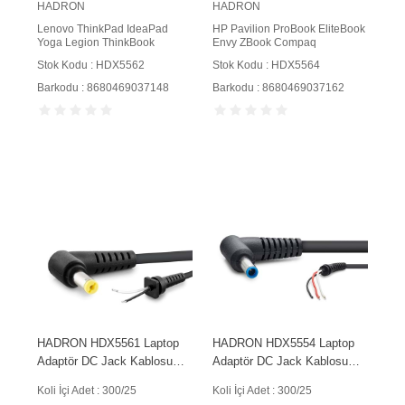
HADRON
HADRON
Lenovo ThinkPad IdeaPad
HP Pavilion ProBook EliteBook
Yoga Legion ThinkBook
Envy ZBook Compaq
Stok Kodu : HDX5562
Stok Kodu : HDX5564
Barkodu : 8680469037148
Barkodu : 8680469037162
HADRON HDX5561 Laptop
HADRON HDX5554 Laptop
Adaptör DC Jack Kablosu
Adaptör DC Jack Kablosu
5.5x1.7 mm L Tip 1.2 m
4.5x3.0 mm L Tip 3 İletkenli
Koli İçi Adet : 300/25
Koli İçi Adet : 300/25
200W Siyah
1.2 m 90W Siyah