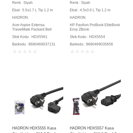
Renk : Siyah
Renk : Siyah
Ebat : 5.5x1.7 L Tip 1.2 m
Ebat : 4.5x3.0 L Tip 1.2 m
HADRON
HADRON
Acer Aspire Extensa
HP Pavilion ProBook EliteBook
TravelMate Packard Bell
Envy ZBook
Stok Kodu : HDX5561
Stok Kodu : HDX5554
Barkodu : 8680469037131
Barkodu : 8680469035656
HADRON HDX5555 Kasa
HADRON HDX5557 Kasa