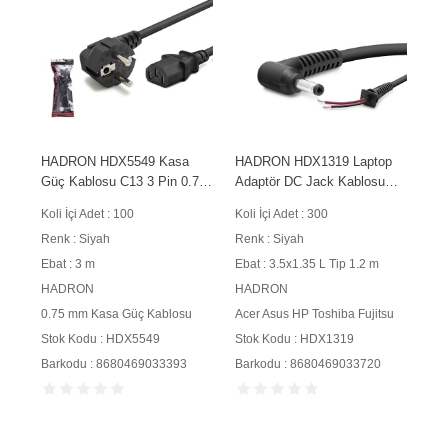
HADRON HDX5549 Kasa
HADRON HDX1319 Laptop
Güç Kablosu C13 3 Pin 0.75
Adaptör DC Jack Kablosu
mm 500W 3 m Siyah
3.5x1.35 mm L Tip 1.2 m
Koli İçi Adet : 100
Koli İçi Adet : 300
90W Siyah
Renk : Siyah
Renk : Siyah
Ebat : 3 m
Ebat : 3.5x1.35 L Tip 1.2 m
HADRON
HADRON
0.75 mm Kasa Güç Kablosu
Acer Asus HP Toshiba Fujitsu
Stok Kodu : HDX5549
Stok Kodu : HDX1319
Barkodu : 8680469033393
Barkodu : 8680469033720