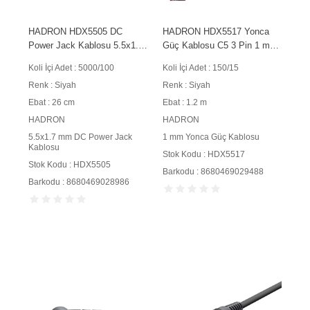
HADRON HDX5505 DC
HADRON HDX5517 Yonca
Power Jack Kablosu 5.5x1.7
Güç Kablosu C5 3 Pin 1 mm
mm 26 cm Siyah
500W 1.2 m Siyah
Koli İçi Adet : 5000/100
Koli İçi Adet : 150/15
Renk : Siyah
Renk : Siyah
Ebat : 26 cm
Ebat : 1.2 m
HADRON
HADRON
5.5x1.7 mm DC Power Jack
1 mm Yonca Güç Kablosu
Kablosu
Stok Kodu : HDX5517
Stok Kodu : HDX5505
Barkodu : 8680469029488
Barkodu : 8680469028986