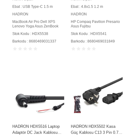
Ebat : USB Type-C 1.5 m
Ebat : 4.8x1.5 1.2 m
HADRON
HADRON
MacBook Air Pro Dell XPS
HP Compaq Pavilion Presario
Lenovo Yoga Asus ZenBook
Asus Fujitsu
Stok Kodu : HDX5538
Stok Kodu : HDX5541
Barkodu : 8680469031337
Barkodu : 8680469031849
HADRON HDX5516 Laptop
HADRON HDX5502 Kasa
Adaptör DC Jack Kablosu
Güç Kablosu C13 3 Pin 0.75