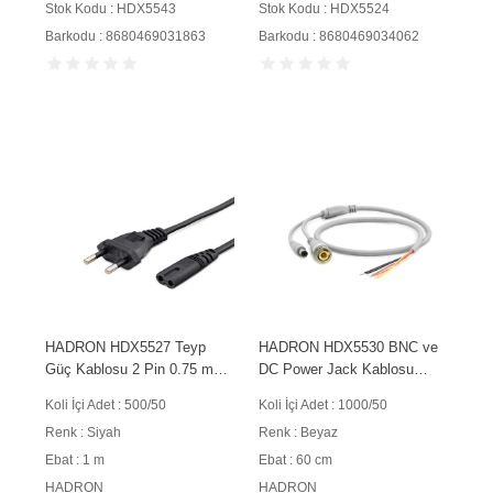
Stok Kodu : HDX5543
Stok Kodu : HDX5524
Barkodu : 8680469031863
Barkodu : 8680469034062
HADRON HDX5527 Teyp
HADRON HDX5530 BNC ve
Güç Kablosu 2 Pin 0.75 mm
DC Power Jack Kablosu
500W C7 Figure 8 1 m Siyah
5.5x2.5 mm 60 cm Beyaz
Koli İçi Adet : 500/50
Koli İçi Adet : 1000/50
Renk : Siyah
Renk : Beyaz
Ebat : 1 m
Ebat : 60 cm
HADRON
HADRON