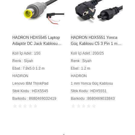
HADRON HDX5545 Laptop
HADRON HDX5551 Yonca
Adaptör DC Jack Kablosu
Güç Kablosu C5 3 Pin 1 mm
7.9x5.0 mm 1.2 m 90W
500W 1.2 m Siyah
Koli İçi Adet : 150
Koli İçi Adet : 200/25
Siyah
Renk : Siyah
Renk : Siyah
Ebat : 7.9x5.0 1.2 m
Ebat : 1.2 m
HADRON
HADRON
Lenovo IBM ThinkPad
1 mm Yonca Güç Kablosu
Stok Kodu : HDX5545
Stok Kodu : HDX5551
Barkodu : 8680469032419
Barkodu : 8680469033843