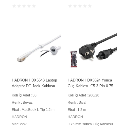
HADRON HDX5543 Laptop
HADRON HDX5524 Yonca
Adaptör DC Jack Kablosu
Güç Kablosu C5 3 Pin 0.75
MacBook L Tip 1.2 m 60W
mm 500W 1.2 m Siyah
Koli İçi Adet : 50
Koli İçi Adet : 200/20
Beyaz
Renk : Beyaz
Renk : Siyah
Ebat : MacBook L Tip 1.2 m
Ebat : 1.2 m
HADRON
HADRON
MacBook
0.75 mm Yonca Güç Kablosu