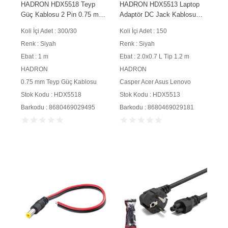
HADRON HDX5518 Teyp
HADRON HDX5513 Laptop
Güç Kablosu 2 Pin 0.75 mm
Adaptör DC Jack Kablosu
500W C7 Figure 8 1 m Siyah
2.0x0.7 mm L Tip 1.2 m 90W
Koli İçi Adet : 300/30
Koli İçi Adet : 150
Siyah
Renk : Siyah
Renk : Siyah
Ebat : 1 m
Ebat : 2.0x0.7 L Tip 1.2 m
HADRON
HADRON
0.75 mm Teyp Güç Kablosu
Casper Acer Asus Lenovo
Stok Kodu : HDX5518
Stok Kodu : HDX5513
Barkodu : 8680469029495
Barkodu : 8680469029181