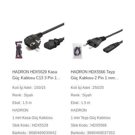
HADRON HDX5529 Kasa
HADRON HDX5566 Teyp
Güç Kablosu C13 3 Pin 1
Güç Kablosu 2 Pin 1 mm
mm 500W 1.5 m Siyah
500W C7 Figure 8 1.5 m
Koli İçi Adet : 150/15
Koli İçi Adet : 250/25
Siyah
Renk : Siyah
Renk : Siyah
Ebat : 1.5 m
Ebat : 1.5 m
HADRON
HADRON
1 mm Kasa Güç Kablosu
1 mm Teyp Güç Kablosu
Stok Kodu : HDX5529
Stok Kodu : HDX5566
Barkodu : 8680469030842
Barkodu : 8680469037353