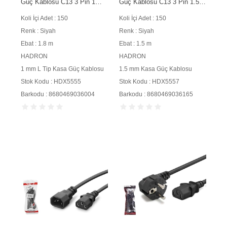
Güç Kablosu C13 3 Pin 1
Güç Kablosu C13 3 Pin 1.5
mm 500W L Tip 1.8 m Siyah
mm 500W 1.5 m Siyah
Koli İçi Adet : 150
Koli İçi Adet : 150
Renk : Siyah
Renk : Siyah
Ebat : 1.8 m
Ebat : 1.5 m
HADRON
HADRON
1 mm L Tip Kasa Güç Kablosu
1.5 mm Kasa Güç Kablosu
Stok Kodu : HDX5555
Stok Kodu : HDX5557
Barkodu : 8680469036004
Barkodu : 8680469036165