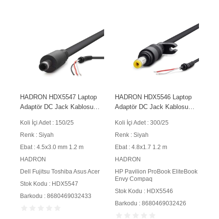
HADRON HDX5547 Laptop
HADRON HDX5546 Laptop
Adaptör DC Jack Kablosu
Adaptör DC Jack Kablosu
4.5x3.0 mm 3 İletkenli 1.2 m
4.8x1.7 mm 1.2 m 90W
Koli İçi Adet : 150/25
Koli İçi Adet : 300/25
90W Siyah
Siyah
Renk : Siyah
Renk : Siyah
Ebat : 4.5x3.0 mm 1.2 m
Ebat : 4.8x1.7 1.2 m
HADRON
HADRON
Dell Fujitsu Toshiba Asus Acer
HP Pavilion ProBook EliteBook
Envy Compaq
Stok Kodu : HDX5547
Stok Kodu : HDX5546
Barkodu : 8680469032433
Barkodu : 8680469032426