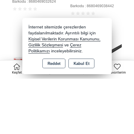
Barkodu : 8680469032624
Barkodu : 8680469038442
İnternet sitemizde çerezlerden
faydalanılmaktadır. Ayrıntılı bilgi için
Kişisel Verilerin Korunması Kanununu,
Gizlilik Sözleşmesi
ve
Çerez
Politikamızı
inceleyebilirsiniz.
Reddet
Kabul Et
0
Keşfet
Kategoriler
Sepet
Favorilerim
HADRON HDX5559 Kasa
HADRON HD4154 Laptop
Güç Uzatma Kablosu C13
Adaptör DC Jack Kablosu
C14 3 Pin 1 mm 500W 1.5 m
6.3x3.0 mm 1.2 m 90W
Koli İçi Adet : 150/15
Koli İçi Adet : 10
Siyah
Siyah
Renk : Siyah
Renk : Siyah
Ebat : 1.5 m
Ebat : 6.3x3.0 1.2 m
HADRON
HADRON