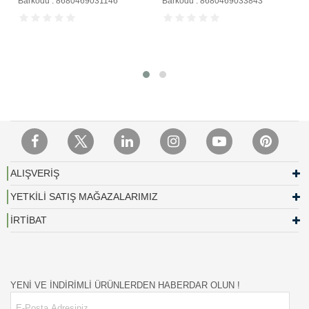
Barkodu : 8680469031146
Barkodu : 8680469033843
ALIŞVERİŞ
YETKİLİ SATIŞ MAĞAZALARIMIZ
İRTİBAT
YENİ VE İNDİRİMLİ ÜRÜNLERDEN HABERDAR OLUN !