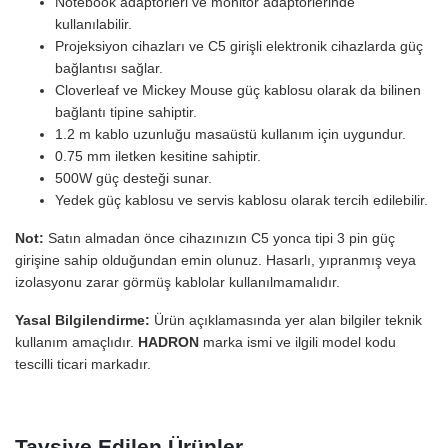
Notebook adaptörleri ve monitör adaptörlerinde
kullanılabilir.
Projeksiyon cihazları ve C5 girişli elektronik cihazlarda güç
bağlantısı sağlar.
Cloverleaf ve Mickey Mouse güç kablosu olarak da bilinen
bağlantı tipine sahiptir.
1.2 m kablo uzunluğu masaüstü kullanım için uygundur.
0.75 mm iletken kesitine sahiptir.
500W güç desteği sunar.
Yedek güç kablosu ve servis kablosu olarak tercih edilebilir.
Not:
Satın almadan önce cihazınızın C5 yonca tipi 3 pin güç
girişine sahip olduğundan emin olunuz. Hasarlı, yıpranmış veya
izolasyonu zarar görmüş kablolar kullanılmamalıdır.
Yasal Bilgilendirme:
Ürün açıklamasında yer alan bilgiler teknik
kullanım amaçlıdır.
HADRON
marka ismi ve ilgili model kodu
tescilli ticari markadır.
Tavsiye Edilen Ürünler