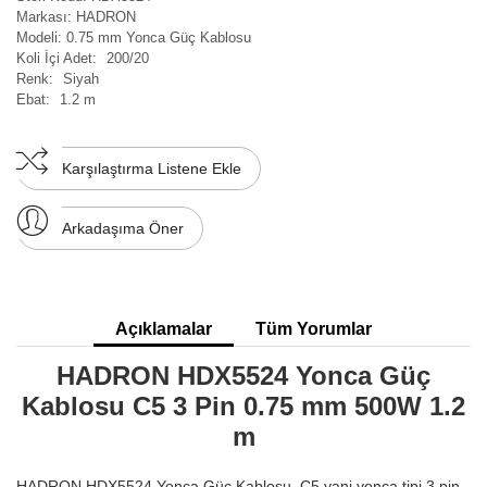
Markası:
HADRON
Modeli:
0.75 mm Yonca Güç Kablosu
Koli İçi Adet:
200/20
Renk:
Siyah
Ebat:
1.2 m
Karşılaştırma Listene Ekle
Arkadaşıma Öner
Açıklamalar
Tüm Yorumlar
HADRON HDX5524 Yonca Güç
Kablosu C5 3 Pin 0.75 mm 500W 1.2
m
HADRON HDX5524 Yonca Güç Kablosu, C5 yani yonca tipi 3 pin