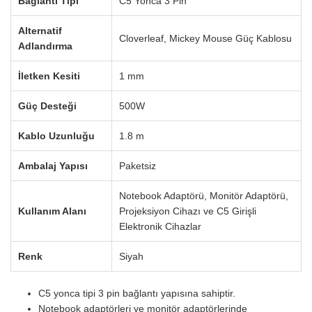
Bağlantı Tipi
C5 Yonca 3 Pin
Alternatif
Cloverleaf, Mickey Mouse Güç Kablosu
Adlandırma
İletken Kesiti
1 mm
Güç Desteği
500W
Kablo Uzunluğu
1.8 m
Ambalaj Yapısı
Paketsiz
Notebook Adaptörü, Monitör Adaptörü,
Kullanım Alanı
Projeksiyon Cihazı ve C5 Girişli
Elektronik Cihazlar
Renk
Siyah
C5 yonca tipi 3 pin bağlantı yapısına sahiptir.
Notebook adaptörleri ve monitör adaptörlerinde