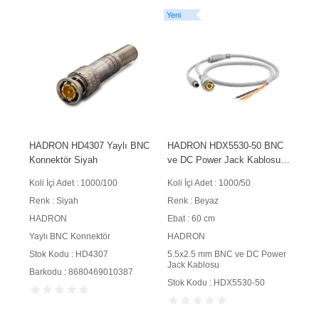
Yeni
HADRON HD4307 Yaylı BNC
HADRON HDX5530-50 BNC
Konnektör Siyah
ve DC Power Jack Kablosu
5.5x2.5 mm 60 cm 50 Adet
Koli İçi Adet : 1000/100
Koli İçi Adet : 1000/50
Paket Beyaz
Renk : Siyah
Renk : Beyaz
HADRON
Ebat : 60 cm
Yaylı BNC Konnektör
HADRON
Stok Kodu : HD4307
5.5x2.5 mm BNC ve DC Power
Jack Kablosu
Barkodu : 8680469010387
Stok Kodu : HDX5530-50