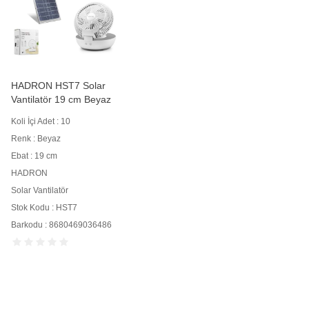
HADRON HST7 Solar
Vantilatör 19 cm Beyaz
Koli İçi Adet : 10
Renk : Beyaz
Ebat : 19 cm
HADRON
Solar Vantilatör
Stok Kodu : HST7
Barkodu : 8680469036486