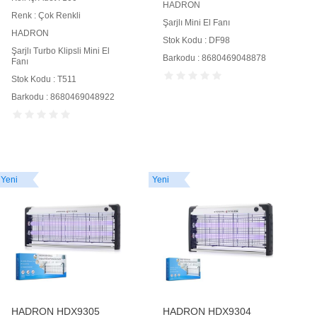
HADRON
Renk : Çok Renkli
Şarjlı Mini El Fanı
HADRON
Stok Kodu : DF98
Şarjlı Turbo Klipsli Mini El
Barkodu : 8680469048878
Fanı
Stok Kodu : T511
Barkodu : 8680469048922
Yeni
Yeni
HADRON HDX9305
HADRON HDX9304