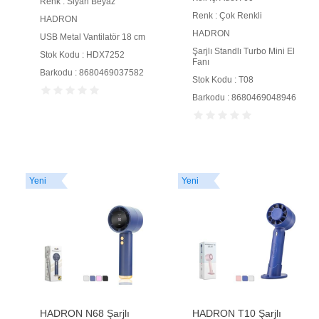
Renk : Siyah Beyaz
Renk : Çok Renkli
HADRON
HADRON
USB Metal Vantilatör 18 cm
Şarjlı Standlı Turbo Mini El
Stok Kodu : HDX7252
Fanı
Barkodu : 8680469037582
Stok Kodu : T08
Barkodu : 8680469048946
Yeni
Yeni
HADRON N68 Şarjlı
HADRON T10 Şarjlı