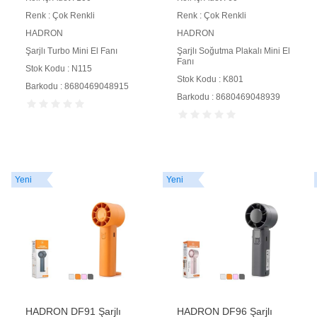
Renk : Çok Renkli
Renk : Çok Renkli
HADRON
HADRON
Şarjlı Turbo Mini El Fanı
Şarjlı Soğutma Plakalı Mini El
Fanı
Stok Kodu : N115
Stok Kodu : K801
Barkodu : 8680469048915
Barkodu : 8680469048939
Yeni
Yeni
HADRON DF91 Şarjlı
HADRON DF96 Şarjlı