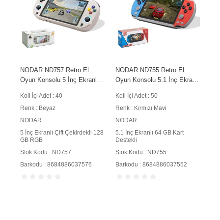
NODAR ND757 Retro El
NODAR ND755 Retro El
Oyun Konsolu 5 İnç Ekranlı
Oyun Konsolu 5.1 İnç Ekranlı
Çift Çekirdekli 128 GB RGB
64 GB Kart Destekli Kırmızı
Koli İçi Adet : 40
Koli İçi Adet : 50
Aydınlatmalı Beyaz
Mavi
Renk : Beyaz
Renk : Kırmızı Mavi
NODAR
NODAR
5 İnç Ekranlı Çift Çekirdekli 128
5.1 İnç Ekranlı 64 GB Kart
GB RGB
Destekli
Stok Kodu : ND757
Stok Kodu : ND755
Barkodu : 8684886037576
Barkodu : 8684886037552