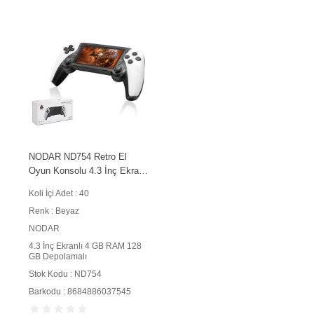
NODAR ND754 Retro El
Oyun Konsolu 4.3 İnç Ekranlı
4 GB RAM 128 GB
Koli İçi Adet : 40
Depolamalı Beyaz
Renk : Beyaz
NODAR
4.3 İnç Ekranlı 4 GB RAM 128
GB Depolamalı
Stok Kodu : ND754
Barkodu : 8684886037545