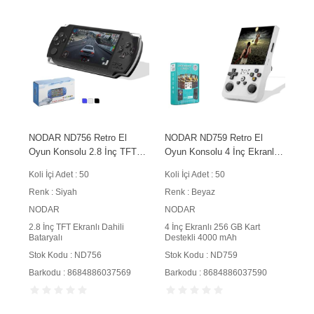
NODAR ND756 Retro El
NODAR ND759 Retro El
Oyun Konsolu 2.8 İnç TFT
Oyun Konsolu 4 İnç Ekranlı
Ekranlı Dahili Bataryalı Siyah
256 GB Kart Destekli 4000
Koli İçi Adet : 50
Koli İçi Adet : 50
mAh Bataryalı Beyaz
Renk : Siyah
Renk : Beyaz
NODAR
NODAR
2.8 İnç TFT Ekranlı Dahili
4 İnç Ekranlı 256 GB Kart
Bataryalı
Destekli 4000 mAh
Stok Kodu : ND756
Stok Kodu : ND759
Barkodu : 8684886037569
Barkodu : 8684886037590