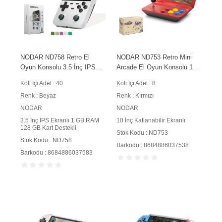
NODAR ND758 Retro El
NODAR ND753 Retro Mini
Oyun Konsolu 3.5 İnç IPS
Arcade El Oyun Konsolu 10
Ekranlı 1 GB RAM 128 GB
İnç Katlanabilir Ekranlı
Koli İçi Adet : 40
Koli İçi Adet : 8
Kart Destekli Beyaz
Kırmızı
Renk : Beyaz
Renk : Kırmızı
NODAR
NODAR
3.5 İnç IPS Ekranlı 1 GB RAM
10 İnç Katlanabilir Ekranlı
128 GB Kart Destekli
Stok Kodu : ND753
Stok Kodu : ND758
Barkodu : 8684886037538
Barkodu : 8684886037583