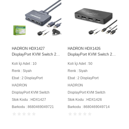
HADRON HDX1427
HADRON HDX1426
DisplayPort KVM Switch 2
DisplayPort KVM Switch 2
Console USB Harici Butonlu
Console USB Port 2
Koli İçi Adet : 10
Koli İçi Adet : 50
Dahili Kablolu 2 DP Siyah
DisplayPort Siyah
Renk : Siyah
Renk : Siyah
Ebat : 2 DisplayPort
Ebat : 2 DisplayPort
HADRON
HADRON
DisplayPort KVM Switch
DisplayPort KVM Switch
Stok Kodu : HDX1427
Stok Kodu : HDX1426
Barkodu : 8680469049721
Barkodu : 8680469049714