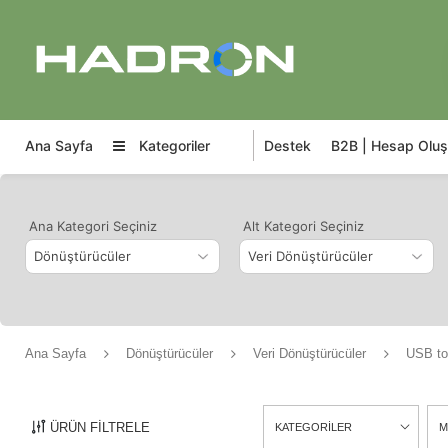
Ana Sayfa
Kategoriler
Destek
B2B | Hesap Oluş
Ana Kategori Seçiniz
Alt Kategori Seçiniz
Ana Sayfa
Dönüştürücüler
Veri Dönüştürücüler
USB t
ÜRÜN FİLTRELE
KATEGORİLER
M