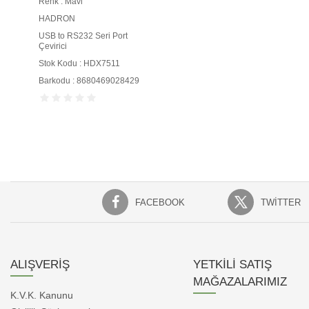
Renk : Mavi
HADRON
USB to RS232 Seri Port
Çevirici
Stok Kodu : HDX7511
Barkodu : 8680469028429
FACEBOOK
TWITTER
ALIŞVERİŞ
YETKİLİ SATIŞ
MAĞAZALARIMIZ
K.V.K. Kanunu