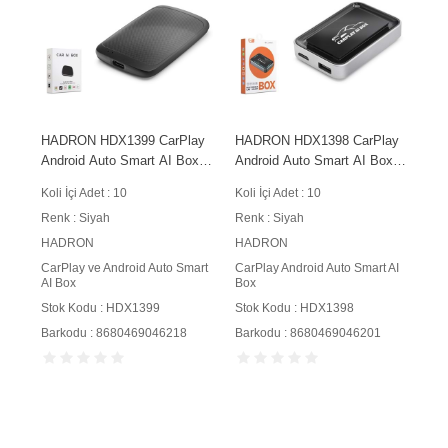
HADRON HDX1399 CarPlay
HADRON HDX1398 CarPlay
Android Auto Smart AI Box
Android Auto Smart AI Box
128GB TF Kart Destekli
Type-C USB Multimedya
Koli İçi Adet : 10
Koli İçi Adet : 10
Siyah
Adaptörü Siyah
Renk : Siyah
Renk : Siyah
HADRON
HADRON
CarPlay ve Android Auto Smart
CarPlay Android Auto Smart AI
AI Box
Box
Stok Kodu : HDX1399
Stok Kodu : HDX1398
Barkodu : 8680469046218
Barkodu : 8680469046201