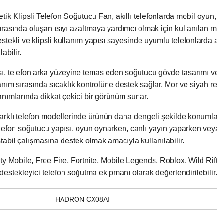
lipsli Telefon Soğutucu Fan, akıllı telefonlarda mobil oyun, 
sırasında oluşan ısıyı azaltmaya yardımcı olmak için kullanılan 
stekli ve klipsli kullanım yapısı sayesinde uyumlu telefonlarda
abilir.
sı, telefon arka yüzeyine temas eden soğutucu gövde tasarımı 
ım sırasında sıcaklık kontrolüne destek sağlar. Mor ve siyah r
anımlarında dikkat çekici bir görünüm sunar.
, farklı telefon modellerinde ürünün daha dengeli şekilde konuml
telefon soğutucu yapısı, oyun oynarken, canlı yayın yaparken vey
tabil çalışmasına destek olmak amacıyla kullanılabilir.
y Mobile, Free Fire, Fortnite, Mobile Legends, Roblox, Wild Rif
estekleyici telefon soğutma ekipmanı olarak değerlendirilebilir.
HADRON CX08AI