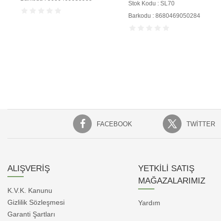
Stok Kodu : SL70
Barkodu : 8680469050284
FACEBOOK
TWITTER
ALIŞVERİŞ
YETKİLİ SATIŞ
MAĞAZALARIMIZ
K.V.K. Kanunu
Gizlilik Sözleşmesi
Yardım
Garanti Şartları