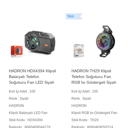
Yeni
HADRON HDX4394 Klipsli
HADRON TH29 Klipsli
Bataryalı Telefon
Telefon Soğutucu Fan
Soğutucu Fan LED Siyah
RGB Isı Göstergeli Siyah
Koli İçi Adet : 100
Koli İçi Adet : 100
Renk : Siyah
Renk : Siyah
HADRON
HADRON
Klipsli Bataryalı LED Fan
Klipsli RGB Isı Göstergeli Fan
Stok Kodu : HDX4394
Stok Kodu : TH29
Barkodu : 8680469044276
Barkodu : 8680469050314