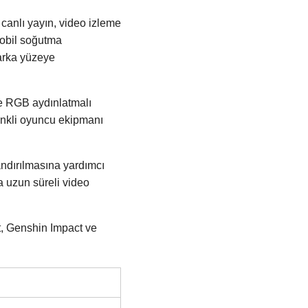
canlı yayın, video izleme
mobil soğutma
 arka yüzeye
ve RGB aydınlatmalı
enkli oyuncu ekipmanı
andırılmasına yardımcı
a uzun süreli video
t, Genshin Impact ve