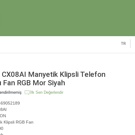
TR
X08AI Manyetik Klipsli Telefon
 Fan RGB Mor Siyah
endirilmemiş
İlk Sen Değerlendir
69052189
8AI
ON
k Klipsli RGB Fan
00
ah