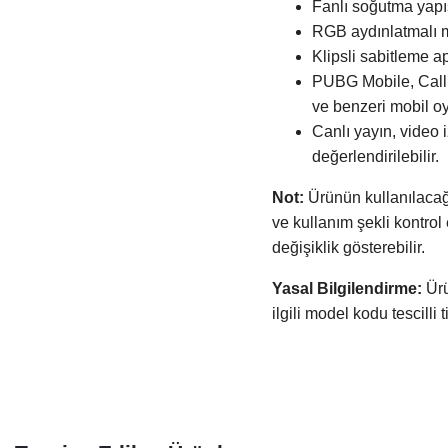
Fanlı soğutma yapıs
RGB aydınlatmalı m
Klipsli sabitleme a
PUBG Mobile, Call o
ve benzeri mobil oyu
Canlı yayın, video 
değerlendirilebilir.
Not:
Ürünün kullanılacağı 
ve kullanım şekli kontrol
değişiklik gösterebilir.
Yasal Bilgilendirme:
Ürü
ilgili model kodu tescilli 