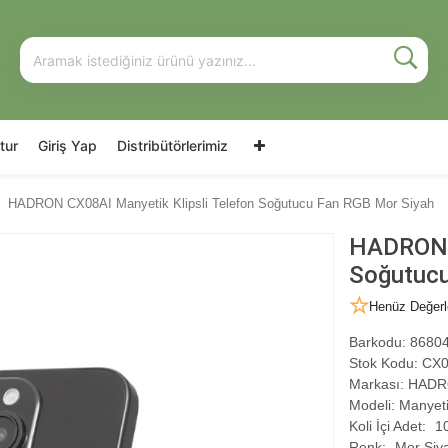
tur
Giriş Yap
Distribütörlerimiz
HADRON CX08AI Manyetik Klipsli Telefon Soğutucu Fan RGB Mor Siyah
HADRON C
Soğutucu
Henüz Değerl
Barkodu:
86804
Stok Kodu:
CX0
Markası:
HADR
Modeli:
Manyeti
Koli İçi Adet:
1
Renk:
Mor Siy