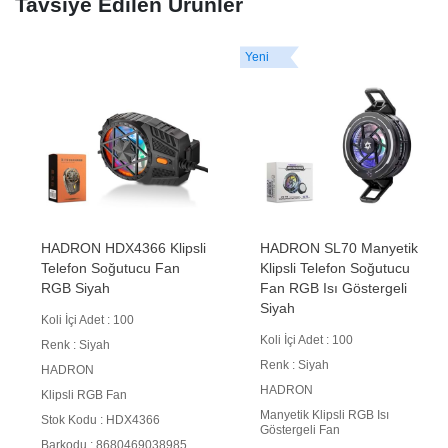
Tavsiye Edilen Ürünler
Yeni
HADRON HDX4366 Klipsli
HADRON SL70 Manyetik
Telefon Soğutucu Fan
Klipsli Telefon Soğutucu
RGB Siyah
Fan RGB Isı Göstergeli
Siyah
Koli İçi Adet : 100
Koli İçi Adet : 100
Renk : Siyah
Renk : Siyah
HADRON
HADRON
Klipsli RGB Fan
Manyetik Klipsli RGB Isı
Stok Kodu : HDX4366
Göstergeli Fan
Barkodu : 8680469038985