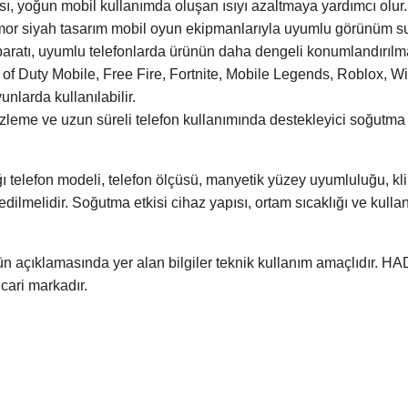
ı, yoğun mobil kullanımda oluşan ısıyı azaltmaya yardımcı olur.
or siyah tasarım mobil oyun ekipmanlarıyla uyumlu görünüm s
paratı, uyumlu telefonlarda ürünün daha dengeli konumlandırılm
f Duty Mobile, Free Fire, Fortnite, Mobile Legends, Roblox, Wi
nlarda kullanılabilir.
izleme ve uzun süreli telefon kullanımında destekleyici soğutm
telefon modeli, telefon ölçüsü, manyetik yüzey uyumluluğu, klips a
 edilmelidir. Soğutma etkisi cihaz yapısı, ortam sıcaklığı ve kull
n açıklamasında yer alan bilgiler teknik kullanım amaçlıdır. 
ticari markadır.