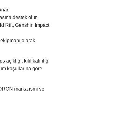
unar.
asına destek olur.
ld Rift, Genshin Impact
a ekipmanı olarak
çıklığı, kılıf kalınlığı
anım koşullarına göre
HADRON marka ismi ve