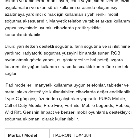
telefon ve tabletlerde mobil oyun, canlı yayın, video izleme, çizim
uygulamaları ve uzun süreli kullanım sırasında oluşan ısıyı
azaltmaya yardımcı olmak için kullanılan siyah renkli mobil
soğutma aksesuarıdır. Manyetik telefon ve tablet arkası kullanım
yapısı sayesinde uyumlu cihazlarda pratik şekilde
konumlandırılabilir.
Ürün; yarı iletken destekli soğutma, fanlı soğutma ve ısı iletimine
yardımcı radyatörlü soğutma yüzeyini bir arada sunar. RGB
aydınlatmalı gövde yapısı, ısı göstergesi ve bal peteği ızgara
tasarımı ile yoğun kullanım sırasında sıcaklık kontrolüne destek
sağlar.
iPad modelleri, manyetik kullanıma uygun telefonlar, tabletler ve
metal plaka desteğiyle kullanılabilen cihazlarda değerlendirilebilir.
Type-C güç girişi üzerinden çalıştırılan yapısı ile PUBG Mobile,
Call of Duty Mobile, Free Fire, Fortnite, Mobile Legends, Roblox,
Wild Rift, Genshin Impact ve benzeri mobil oyunlarda destekleyici
soğutma ekipmanı olarak kullanılabilir.
Marka / Model
HADRON HDX4384