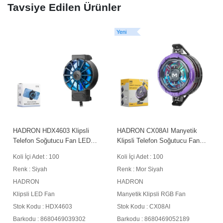
Tavsiye Edilen Ürünler
Yeni
Y
HADRON HDX4603 Klipsli
HADRON CX08AI Manyetik
Telefon Soğutucu Fan LED
Klipsli Telefon Soğutucu Fan
Siyah
RGB Mor Siyah
Koli İçi Adet : 100
Koli İçi Adet : 100
Renk : Siyah
Renk : Mor Siyah
HADRON
HADRON
Klipsli LED Fan
Manyetik Klipsli RGB Fan
Stok Kodu : HDX4603
Stok Kodu : CX08AI
Barkodu : 8680469039302
Barkodu : 8680469052189