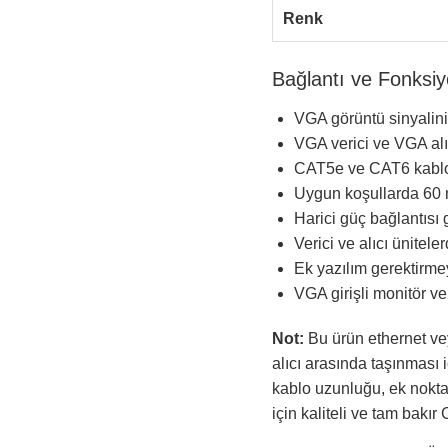
Renk
Bağlantı ve Fonksiy
VGA görüntü sinyalin
VGA verici ve VGA alıc
CAT5e ve CAT6 kablol
Uygun koşullarda 60 
Harici güç bağlantısı 
Verici ve alıcı ünitel
Ek yazılım gerektirmey
VGA girişli monitör ve
Not:
Bu ürün ethernet vey
alıcı arasında taşınması i
kablo uzunluğu, ek nokta
için kaliteli ve tam bakı