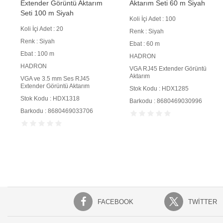
Extender Görüntü Aktarım
Aktarım Seti 60 m Siyah
Seti 100 m Siyah
Koli İçi Adet : 100
Koli İçi Adet : 20
Renk : Siyah
Renk : Siyah
Ebat : 60 m
Ebat : 100 m
HADRON
HADRON
VGA RJ45 Extender Görüntü
Aktarım
VGA ve 3.5 mm Ses RJ45
Extender Görüntü Aktarım
Stok Kodu : HDX1285
Stok Kodu : HDX1318
Barkodu : 8680469030996
Barkodu : 8680469033706
FACEBOOK
TWITTER