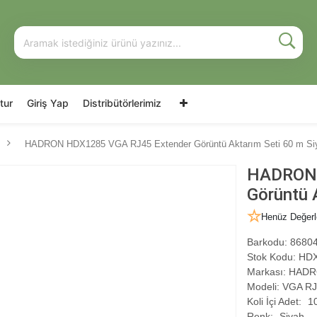
tur
Giriş Yap
Distribütörlerimiz
HADRON HDX1285 VGA RJ45 Extender Görüntü Aktarım Seti 60 m Si
HADRON 
Görüntü 
Henüz Değerl
Barkodu:
86804
Stok Kodu:
HDX
Markası:
HADR
Modeli:
VGA RJ4
Koli İçi Adet:
1
Renk:
Siyah