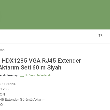
TR
yah
HDX1285 VGA RJ45 Extender
Aktarım Seti 60 m Siyah
endirilmemiş
İlk Sen Değerlendir
69030996
1285
ON
5 Extender Görüntü Aktarım
00