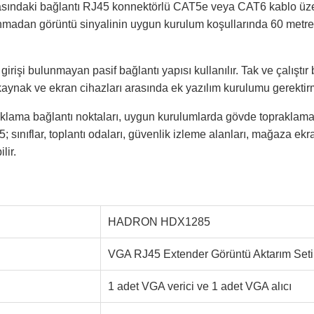
 arasındaki bağlantı RJ45 konnektörlü CAT5e veya CAT6 kablo üze
madan görüntü sinyalinin uygun kurulum koşullarında 60 metr
irişi bulunmayan pasif bağlantı yapısı kullanılır. Tak ve çalıştır
nak ve ekran cihazları arasında ek yazılım kurulumu gerektirme
aklama bağlantı noktaları, uygun kurulumlarda gövde topraklam
ınıflar, toplantı odaları, güvenlik izleme alanları, mağaza ekr
lir.
HADRON HDX1285
VGA RJ45 Extender Görüntü Aktarım Seti
1 adet VGA verici ve 1 adet VGA alıcı