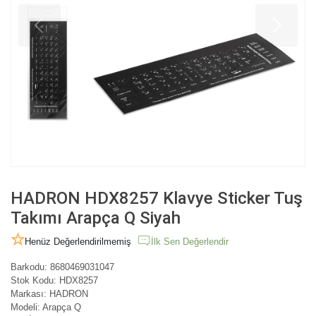
HADRON HDX8257 Klavye Sticker Tuş
Takımı Arapça Q Siyah
Henüz Değerlendirilmemiş
İlk Sen Değerlendir
Barkodu:
8680469031047
Stok Kodu:
HDX8257
Markası:
HADRON
Modeli:
Arapça Q