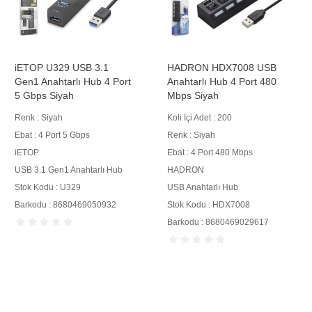
iETOP U329 USB 3.1
HADRON HDX7008 USB
Gen1 Anahtarlı Hub 4 Port
Anahtarlı Hub 4 Port 480
5 Gbps Siyah
Mbps Siyah
Renk : Siyah
Koli İçi Adet : 200
Ebat : 4 Port 5 Gbps
Renk : Siyah
iETOP
Ebat : 4 Port 480 Mbps
USB 3.1 Gen1 Anahtarlı Hub
HADRON
Stok Kodu : U329
USB Anahtarlı Hub
Barkodu : 8680469050932
Stok Kodu : HDX7008
Barkodu : 8680469029617