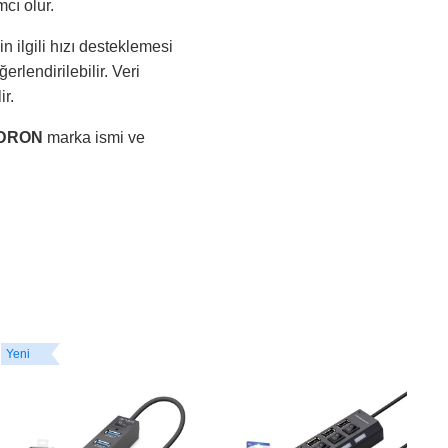
cı olur.
n ilgili hızı desteklemesi
rlendirilebilir. Veri
r.
DRON
marka ismi ve
Yeni