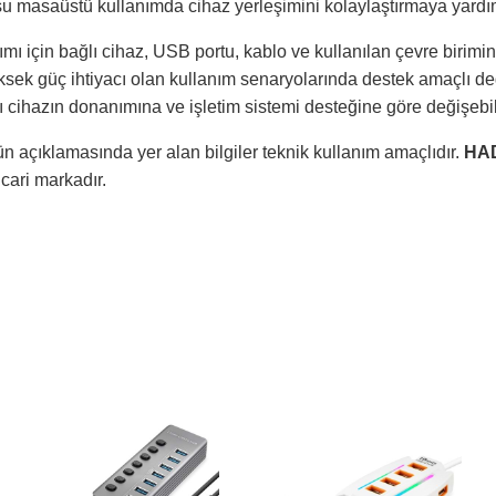
su masaüstü kullanımda cihaz yerleşimini kolaylaştırmaya yardım
ı için bağlı cihaz, USB portu, kablo ve kullanılan çevre birimini
sek güç ihtiyacı olan kullanım senaryolarında destek amaçlı değe
 cihazın donanımına ve işletim sistemi desteğine göre değişebili
n açıklamasında yer alan bilgiler teknik kullanım amaçlıdır.
HA
ticari markadır.