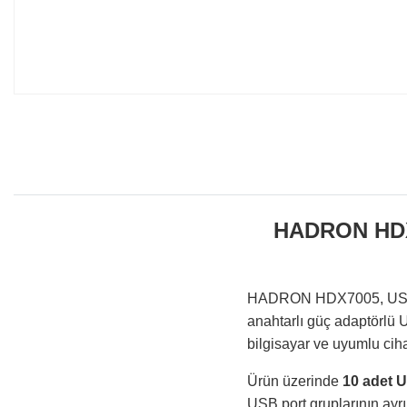
HADRON HDX7
HADRON HDX7005, USB bağ
anahtarlı güç adaptörlü 
bilgisayar ve uyumlu ciha
Ürün üzerinde
10 adet U
USB port gruplarının ayrı