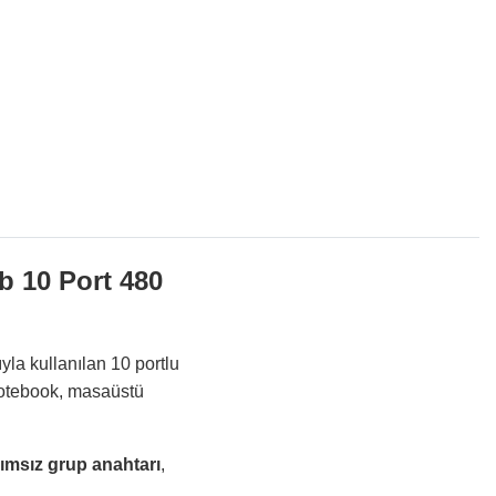
 10 Port 480
a kullanılan 10 portlu
notebook, masaüstü
ımsız grup anahtarı
,