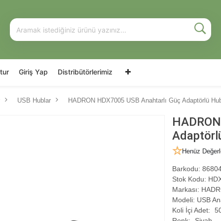
tur
Giriş Yap
Distribütörlerimiz
USB Hublar
HADRON HDX7005 USB Anahtarlı Güç Adaptörlü Hub
HADRON 
Adaptörl
Henüz Değerl
Barkodu:
86804
Stok Kodu:
HDX
Markası:
HADR
Modeli:
USB Ana
Koli İçi Adet:
5
Renk:
Siyah