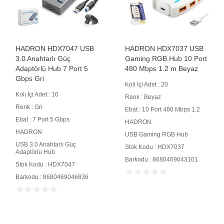
HADRON HDX7047 USB
HADRON HDX7037 USB
3.0 Anahtarlı Güç
Gaming RGB Hub 10 Port
Adaptörlü Hub 7 Port 5
480 Mbps 1.2 m Beyaz
Gbps Gri
Koli İçi Adet : 20
Koli İçi Adet : 10
Renk : Beyaz
Renk : Gri
Ebat : 10 Port 480 Mbps 1.2
Ebat : 7 Port 5 Gbps
HADRON
HADRON
USB Gaming RGB Hub
USB 3.0 Anahtarlı Güç
Stok Kodu : HDX7037
Adaptörlü Hub
Barkodu : 8680469043101
Stok Kodu : HDX7047
Barkodu : 8680469046836