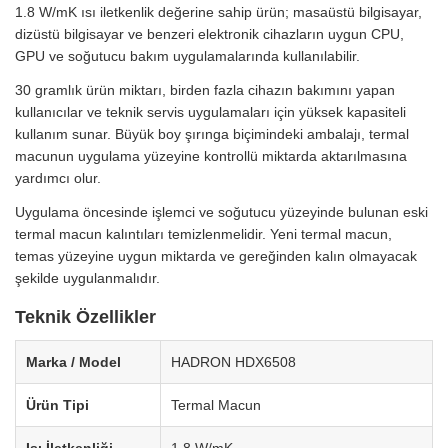
1.8 W/mK ısı iletkenlik değerine sahip ürün; masaüstü bilgisayar,
dizüstü bilgisayar ve benzeri elektronik cihazların uygun CPU,
GPU ve soğutucu bakım uygulamalarında kullanılabilir.
30 gramlık ürün miktarı, birden fazla cihazın bakımını yapan
kullanıcılar ve teknik servis uygulamaları için yüksek kapasiteli
kullanım sunar. Büyük boy şırınga biçimindeki ambalajı, termal
macunun uygulama yüzeyine kontrollü miktarda aktarılmasına
yardımcı olur.
Uygulama öncesinde işlemci ve soğutucu yüzeyinde bulunan eski
termal macun kalıntıları temizlenmelidir. Yeni termal macun,
temas yüzeyine uygun miktarda ve gereğinden kalın olmayacak
şekilde uygulanmalıdır.
Teknik Özellikler
Marka / Model
HADRON HDX6508
Ürün Tipi
Termal Macun
Isı İletkenliği
1.8 W/mK