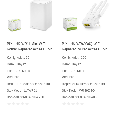
PIXLINK WR11 Mini WiFi
PIXLINK WR49D4Q WiFi
Router Repeater Access Point
Repeater Router Access Point
300 Mbps Beyaz
300 Mbps Beyaz
Koli İçi Adet : 50
Koli İçi Adet : 100
Renk : Beyaz
Renk : Beyaz
Ebat : 300 Mbps
Ebat : 300 Mbps
PIXLINK
PIXLINK
Router Repeater Access Point
Repeater Router Access Point
Stok Kodu : LV-WR11
Stok Kodu : WR49D4Q
Barkodu : 8680469046010
Barkodu : 8680469040698