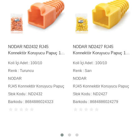
NODAR ND2432 RJ45
NODAR ND2427 RJ45
0
Konnektör Koruyucu Papuç 100
Konnektör Koruyucu Papuç 100
Adetli Paket Turuncu
Adetli Paket Sarı
Koli İçi Adet : 100/10
Koli İçi Adet : 100/10
Renk : Turuncu
Renk : Sarı
NODAR
NODAR
RJ45 Konnektör Koruyucu Papuç
RJ45 Konnektör Koruyucu Papuç
Stok Kodu : ND2432
Stok Kodu : ND2427
Barkodu : 8684886024323
Barkodu : 8684886024279