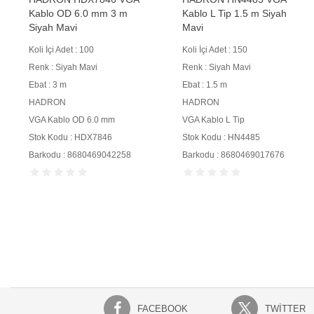
Kablo OD 6.0 mm 3 m
Kablo L Tip 1.5 m Siyah
Siyah Mavi
Mavi
Koli İçi Adet : 100
Koli İçi Adet : 150
Renk : Siyah Mavi
Renk : Siyah Mavi
Ebat : 3 m
Ebat : 1.5 m
HADRON
HADRON
VGA Kablo OD 6.0 mm
VGA Kablo L Tip
Stok Kodu : HDX7846
Stok Kodu : HN4485
Barkodu : 8680469042258
Barkodu : 8680469017676
FACEBOOK
TWITTER