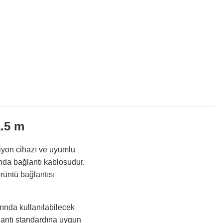
.5 m
iyon cihazı ve uyumlu
nda bağlantı kablosudur.
üntü bağlantısı
rında kullanılabilecek
lantı standardına uygun