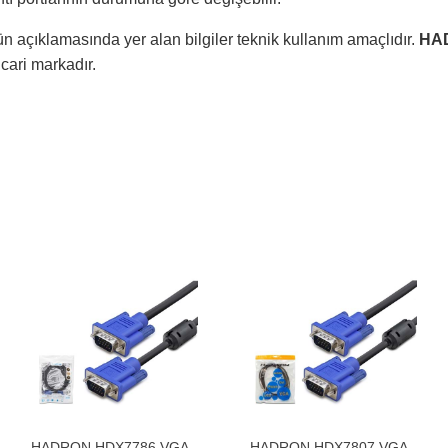
n açıklamasında yer alan bilgiler teknik kullanım amaçlıdır.
HA
ticari markadır.
HADRON HDX7786 VGA
HADRON HDX7807 VGA