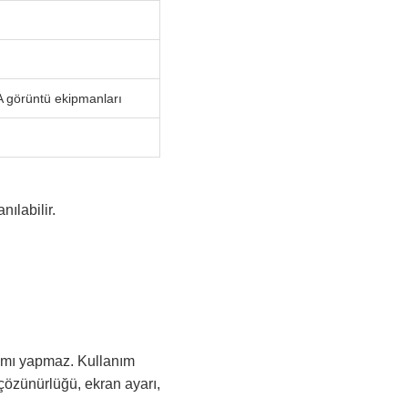
A görüntü ekipmanları
ılabilir.
rımı yapmaz. Kullanım
 çözünürlüğü, ekran ayarı,