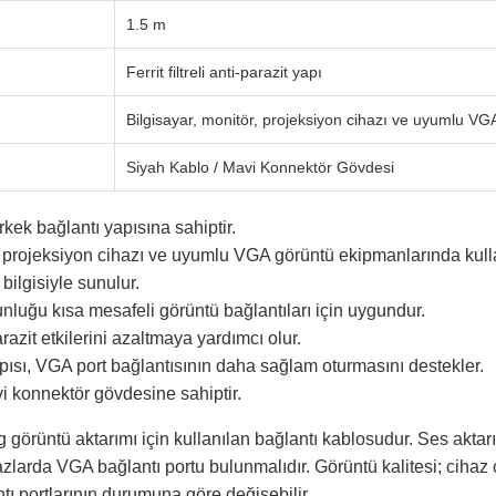
1.5 m
Ferrit filtreli anti-parazit yapı
Bilgisayar, monitör, projeksiyon cihazı ve uyumlu VG
Siyah Kablo / Mavi Konnektör Gövdesi
ek bağlantı yapısına sahiptir.
, projeksiyon cihazı ve uyumlu VGA görüntü ekipmanlarında kullan
ilgisiyle sunulur.
nluğu kısa mesafeli görüntü bağlantıları için uygundur.
 parazit etkilerini azaltmaya yardımcı olur.
pısı, VGA port bağlantısının daha sağlam oturmasını destekler.
i konnektör gövdesine sahiptir.
görüntü aktarımı için kullanılan bağlantı kablosudur. Ses akta
zlarda VGA bağlantı portu bulunmalıdır. Görüntü kalitesi; cihaz
ı portlarının durumuna göre değişebilir.