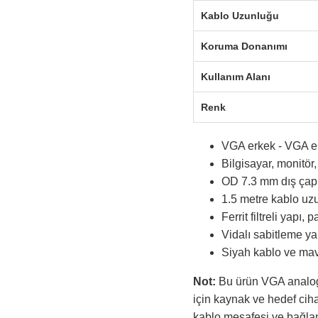
Kablo Uzunluğu
Koruma Donanımı
Kullanım Alanı
Renk
VGA erkek - VGA erk
Bilgisayar, monitör
OD 7.3 mm dış çap b
1.5 metre kablo uzu
Ferrit filtreli yapı,
Vidalı sabitleme ya
Siyah kablo ve mav
Not:
Bu ürün VGA analog 
için kaynak ve hedef ciha
kablo mesafesi ve bağlant