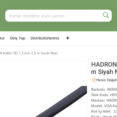
tur
Giriş Yap
Distribütörlerimiz
Kablo OD 7.3 mm 1.5 m Siyah Mavi
HADRON 
m Siyah 
Henüz Değerl
Barkodu:
86804
Stok Kodu:
HDX
Markası:
HADR
Modeli:
VGA Ka
Koli İçi Adet:
1
Renk:
Siyah M