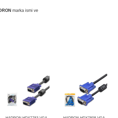
DRON
marka ismi ve
HADRON HDX7783 VGA
HADRON HDX7808 VGA