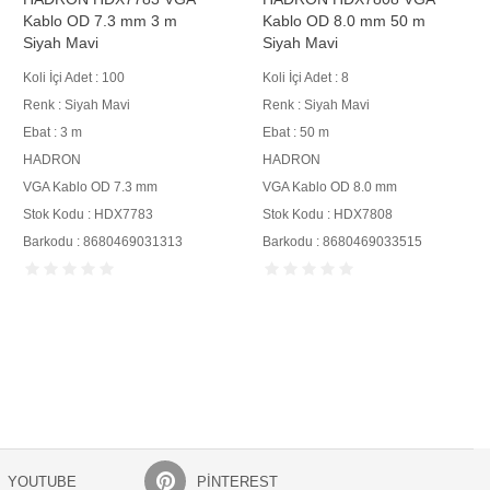
Kablo OD 7.3 mm 3 m
Kablo OD 8.0 mm 50 m
Siyah Mavi
Siyah Mavi
Koli İçi Adet : 100
Koli İçi Adet : 8
Renk : Siyah Mavi
Renk : Siyah Mavi
Ebat : 3 m
Ebat : 50 m
HADRON
HADRON
VGA Kablo OD 7.3 mm
VGA Kablo OD 8.0 mm
Stok Kodu : HDX7783
Stok Kodu : HDX7808
Barkodu : 8680469031313
Barkodu : 8680469033515
YOUTUBE
PINTEREST