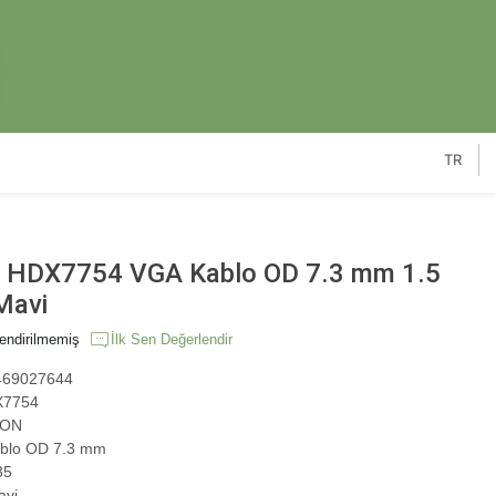
TR
HDX7754 VGA Kablo OD 7.3 mm 1.5
Mavi
endirilmemiş
İlk Sen Değerlendir
69027644
7754
ON
blo OD 7.3 mm
35
avi