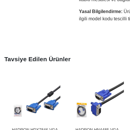
Yasal Bilgilendirme:
Ürü
ilgili model kodu tescilli 
Tavsiye Edilen Ürünler
HADRON HDX7846 VGA
HADRON HN4485 VGA