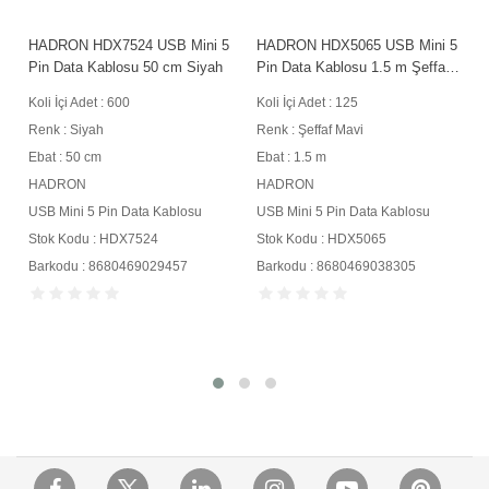
5
HADRON HDX7524 USB Mini 5
HADRON HDX5065 USB Mini 5
Pin Data Kablosu 50 cm Siyah
Pin Data Kablosu 1.5 m Şeffaf
Mavi
Koli İçi Adet : 600
Koli İçi Adet : 125
Renk : Siyah
Renk : Şeffaf Mavi
Ebat : 50 cm
Ebat : 1.5 m
HADRON
HADRON
USB Mini 5 Pin Data Kablosu
USB Mini 5 Pin Data Kablosu
Stok Kodu : HDX7524
Stok Kodu : HDX5065
Barkodu : 8680469029457
Barkodu : 8680469038305