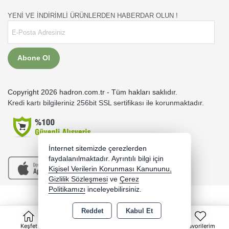
YENİ VE İNDİRİMLİ ÜRÜNLERDEN HABERDAR OLUN !
Abone Ol
Copyright 2026 hadron.com.tr - Tüm hakları saklıdır.
Kredi kartı bilgileriniz 256bit SSL sertifikası ile korunmaktadır.
İnternet sitemizde çerezlerden
faydalanılmaktadır. Ayrıntılı bilgi için
Kişisel Verilerin Korunması Kanununu,
Gizlilik Sözleşmesi
ve
Çerez
Politikamızı
inceleyebilirsiniz.
Bu site AKINSOFT E-Ticaret ile hazırlanmıştır.
Reddet
Kabul Et
0
Keşfet
Kategoriler
Sepet
Favorilerim