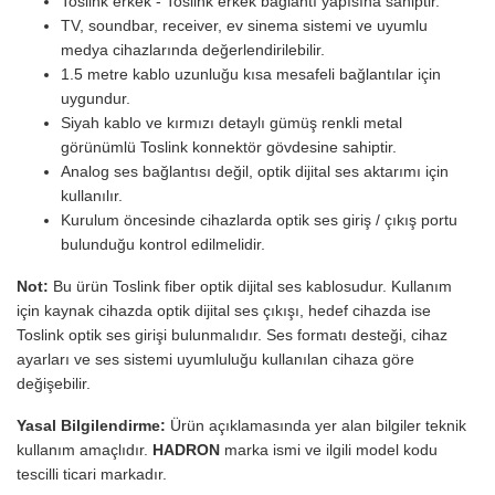
Toslink erkek - Toslink erkek bağlantı yapısına sahiptir.
TV, soundbar, receiver, ev sinema sistemi ve uyumlu
medya cihazlarında değerlendirilebilir.
1.5 metre kablo uzunluğu kısa mesafeli bağlantılar için
uygundur.
Siyah kablo ve kırmızı detaylı gümüş renkli metal
görünümlü Toslink konnektör gövdesine sahiptir.
Analog ses bağlantısı değil, optik dijital ses aktarımı için
kullanılır.
Kurulum öncesinde cihazlarda optik ses giriş / çıkış portu
bulunduğu kontrol edilmelidir.
Not:
Bu ürün Toslink fiber optik dijital ses kablosudur. Kullanım
için kaynak cihazda optik dijital ses çıkışı, hedef cihazda ise
Toslink optik ses girişi bulunmalıdır. Ses formatı desteği, cihaz
ayarları ve ses sistemi uyumluluğu kullanılan cihaza göre
değişebilir.
Yasal Bilgilendirme:
Ürün açıklamasında yer alan bilgiler teknik
kullanım amaçlıdır.
HADRON
marka ismi ve ilgili model kodu
tescilli ticari markadır.