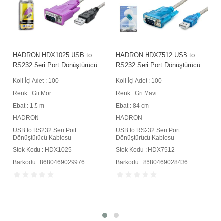
9
HADRON HDX1025 USB to
HADRON HDX7512 USB to
n
RS232 Seri Port Dönüştürücü
RS232 Seri Port Dönüştürücü
Kablosu 1.5 m Gri Mor
Kablosu 84 cm Gri Mavi
Koli İçi Adet : 100
Koli İçi Adet : 100
Renk : Gri Mor
Renk : Gri Mavi
Ebat : 1.5 m
Ebat : 84 cm
HADRON
HADRON
USB to RS232 Seri Port
USB to RS232 Seri Port
Dönüştürücü Kablosu
Dönüştürücü Kablosu
Stok Kodu : HDX1025
Stok Kodu : HDX7512
Barkodu : 8680469029976
Barkodu : 8680469028436