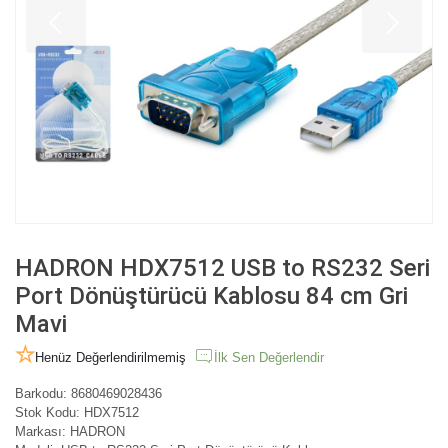
HADRON HDX7512 USB to RS232 Seri
Port Dönüştürücü Kablosu 84 cm Gri
Mavi
Henüz Değerlendirilmemiş
İlk Sen Değerlendir
Barkodu:
8680469028436
Stok Kodu:
HDX7512
Markası:
HADRON