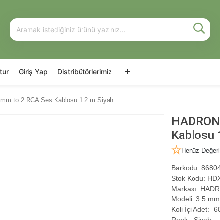
tur
Giriş Yap
Distribütörlerimiz
m to 2 RCA Ses Kablosu 1.2 m Siyah
HADRON 
Kablosu 
Henüz Değerl
Barkodu:
86804
Stok Kodu:
HDX
Markası:
HADR
Modeli:
3.5 mm 
Koli İçi Adet:
6
Renk:
Siyah