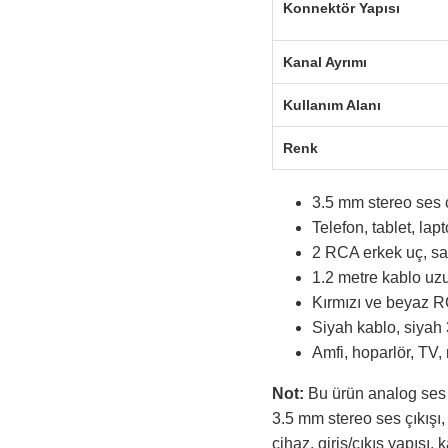
Konnektör Yapısı
Kanal Ayrımı
Kullanım Alanı
Renk
3.5 mm stereo ses çı
Telefon, tablet, la
2 RCA erkek uç, sağ
1.2 metre kablo uzu
Kırmızı ve beyaz RC
Siyah kablo, siyah
Amfi, hoparlör, TV,
Not:
Bu ürün analog ses 
3.5 mm stereo ses çıkışı,
cihaz, giriş/çıkış yapısı,