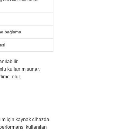
rine bağlama
esi
nılabilir.
umlu kullanım sunar.
ımcı olur.
nım için kaynak cihazda
performans; kullanılan