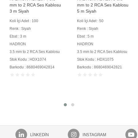
mm to 2 RCA Ses Kablosu
mm to 2 RCA Ses Kablosu
3 m Siyah
5 m Siyah
Koli İçi Adet : 100
Koli İçi Adet : 50
Renk : Siyah
Renk : Siyah
Ebat : 3 m
Ebat : 5 m
HADRON
HADRON
3.5 mm to 2 RCA Ses Kablosu
3.5 mm to 2 RCA Ses Kablosu
Stok Kodu : HDX1074
Stok Kodu : HDX1075
Barkodu : 8680469042814
Barkodu : 8680469042821
LINKEDIN
INSTAGRAM