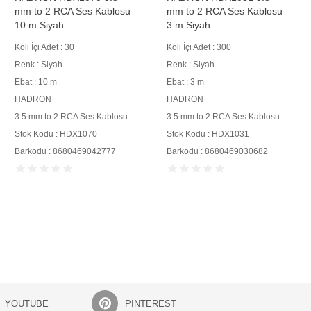
mm to 2 RCA Ses Kablosu
mm to 2 RCA Ses Kablosu
10 m Siyah
3 m Siyah
Koli İçi Adet : 30
Koli İçi Adet : 300
Renk : Siyah
Renk : Siyah
Ebat : 10 m
Ebat : 3 m
HADRON
HADRON
3.5 mm to 2 RCA Ses Kablosu
3.5 mm to 2 RCA Ses Kablosu
Stok Kodu : HDX1070
Stok Kodu : HDX1031
Barkodu : 8680469042777
Barkodu : 8680469030682
YOUTUBE
PINTEREST