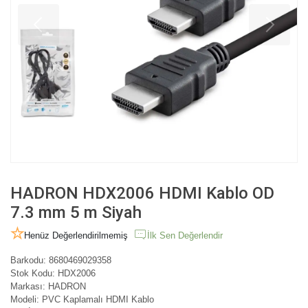
HADRON HDX2006 HDMI Kablo OD
7.3 mm 5 m Siyah
Henüz Değerlendirilmemiş
İlk Sen Değerlendir
Barkodu:
8680469029358
Stok Kodu:
HDX2006
Markası:
HADRON
Modeli:
PVC Kaplamalı HDMI Kablo