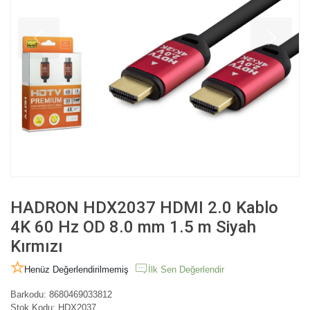
HADRON HDX2037 HDMI 2.0 Kablo
4K 60 Hz OD 8.0 mm 1.5 m Siyah
Kırmızı
Henüz Değerlendirilmemiş
İlk Sen Değerlendir
Barkodu:
8680469033812
Stok Kodu:
HDX2037