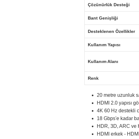
Çözünürlük Desteği
Bant Genişliği
Desteklenen Özellikler
Kullanım Yapısı
Kullanım Alanı
Renk
20 metre uzunluk sa
HDMI 2.0 yapısı gö
4K 60 Hz destekli ci
18 Gbps'e kadar ban
HDR, 3D, ARC ve HD
HDMI erkek - HDMI e