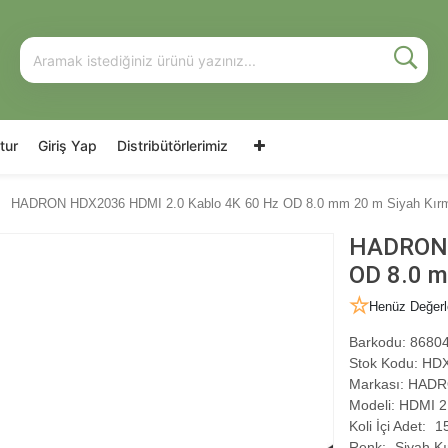
tur
Giriş Yap
Distribütörlerimiz
HADRON HDX2036 HDMI 2.0 Kablo 4K 60 Hz OD 8.0 mm 20 m Siyah Kırm
HADRON 
OD 8.0 m
Henüz Değerl
Barkodu:
86804
Stok Kodu:
HDX
Markası:
HADR
Modeli:
HDMI 2.
Koli İçi Adet:
1
Renk:
Siyah Kı