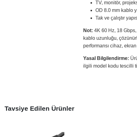
TV, monitör, projeks
OD 8.0 mm kablo yap
Tak ve çalıştır yap
Not:
4K 60 Hz, 18 Gbps, 
kablo uzunluğu, çözünürlük
performansı cihaz, ekran 
Yasal Bilgilendirme:
Ürü
ilgili model kodu tescilli 
Tavsiye Edilen Ürünler