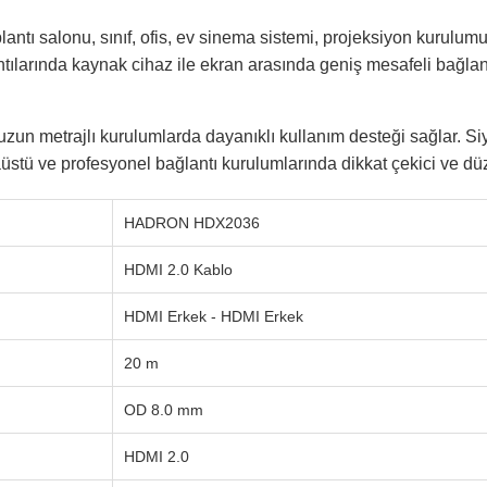
antı salonu, sınıf, ofis, ev sinema sistemi, projeksiyon kurulumu,
tılarında kaynak cihaz ile ekran arasında geniş mesafeli bağla
zun metrajlı kurulumlarda dayanıklı kullanım desteği sağlar. Si
stü ve profesyonel bağlantı kurulumlarında dikkat çekici ve dü
HADRON HDX2036
HDMI 2.0 Kablo
HDMI Erkek - HDMI Erkek
20 m
OD 8.0 mm
HDMI 2.0