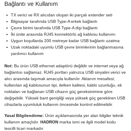
Bağlantı ve Kullanım
TX verici ve RX alıcıdan oluşan iki parçalı extender seti
Bilgisayar tarafında USB Type-A erkek bağlantı
Çevre birimi tarafında USB Type-A dişi bağlantı
İki ünite arasında RJ45 konnektörlü ağ kablosu kullanımı
Uygun koşullarda 200 metreye kadar USB bağlantı uzatma
Uzak noktadaki uyumlu USB çevre birimlerinin bağlanmasına
yardımcı kullanım
Not:
Bu ürün USB ethernet adaptörü değildir ve internet veya ağ
bağlantısı sağlamaz. RJ45 portları yalnızca USB sinyalini verici ve
alıcı arasında taşımak amacıyla kullanılır. Aktarım mesafesi;
kullanılan ağ kablosunun tipi, iletken kalitesi, kablo uzunluğu, ek
noktaları ve bağlanan USB cihazın güç gereksinimine göre
değişebilir. Yüksek bant genişliği veya yüksek güç gerektiren USB
cihazlarla uyumluluk kullanım öncesinde kontrol edilmelidir.
Yasal Bilgilendirme:
Ürün açıklamasında yer alan bilgiler teknik
kullanım amaçlıdır.
HADRON
marka ismi ve ilgili model kodu
tescilli ticari markadır.