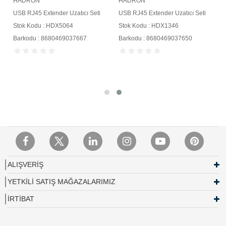
HADRON
HADRON
USB RJ45 Extender Uzatıcı Seti
USB RJ45 Extender Uzatıcı Seti
Stok Kodu : HDX5064
Stok Kodu : HDX1346
Barkodu : 8680469037667
Barkodu : 8680469037650
ALIŞVERİŞ
YETKİLİ SATIŞ MAĞAZALARIMIZ
İRTİBAT