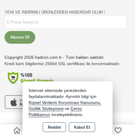
YENİ VE İNDİRİMLİ ÜRÜNLERDEN HABERDAR OLUN !
Abone Ol
Copyright 2026 hadron.com.tr - Tüm hakları saklıdır.
Kredi kartı bilgileriniz 256bit SSL sertifikası ile korunmaktadır.
İnternet sitemizde çerezlerden
faydalanılmaktadır. Ayrıntılı bilgi için
Kişisel Verilerin Korunması Kanununu,
Gizlilik Sözleşmesi
ve
Çerez
Politikamızı
inceleyebilirsiniz.
Bu site AKINSOFT E-Ticaret ile hazırlanmıştır.
Reddet
Kabul Et
0