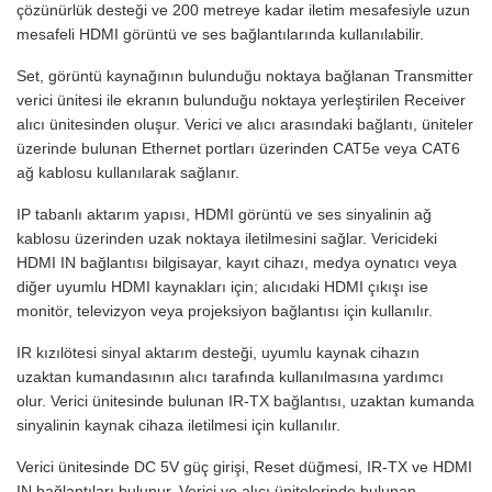
çözünürlük desteği ve 200 metreye kadar iletim mesafesiyle uzun
mesafeli HDMI görüntü ve ses bağlantılarında kullanılabilir.
Set, görüntü kaynağının bulunduğu noktaya bağlanan Transmitter
verici ünitesi ile ekranın bulunduğu noktaya yerleştirilen Receiver
alıcı ünitesinden oluşur. Verici ve alıcı arasındaki bağlantı, üniteler
üzerinde bulunan Ethernet portları üzerinden CAT5e veya CAT6
ağ kablosu kullanılarak sağlanır.
IP tabanlı aktarım yapısı, HDMI görüntü ve ses sinyalinin ağ
kablosu üzerinden uzak noktaya iletilmesini sağlar. Vericideki
HDMI IN bağlantısı bilgisayar, kayıt cihazı, medya oynatıcı veya
diğer uyumlu HDMI kaynakları için; alıcıdaki HDMI çıkışı ise
monitör, televizyon veya projeksiyon bağlantısı için kullanılır.
IR kızılötesi sinyal aktarım desteği, uyumlu kaynak cihazın
uzaktan kumandasının alıcı tarafında kullanılmasına yardımcı
olur. Verici ünitesinde bulunan IR-TX bağlantısı, uzaktan kumanda
sinyalinin kaynak cihaza iletilmesi için kullanılır.
Verici ünitesinde DC 5V güç girişi, Reset düğmesi, IR-TX ve HDMI
IN bağlantıları bulunur. Verici ve alıcı ünitelerinde bulunan