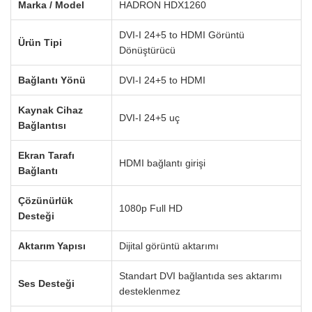
Marka / Model
HADRON HDX1260
DVI-I 24+5 to HDMI Görüntü
Ürün Tipi
Dönüştürücü
Bağlantı Yönü
DVI-I 24+5 to HDMI
Kaynak Cihaz
DVI-I 24+5 uç
Bağlantısı
Ekran Tarafı
HDMI bağlantı girişi
Bağlantı
Çözünürlük
1080p Full HD
Desteği
Aktarım Yapısı
Dijital görüntü aktarımı
Standart DVI bağlantıda ses aktarımı
Ses Desteği
desteklenmez