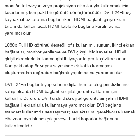
monitör, televizyon veya projeksiyon cihazlarıyla kullanmak için
tasarlanmış kompakt bir görüntü dönüştürücüdür. DVI-I 24+5 uç
kaynak cihaz tarafına bağlanırken, HDMI bağlantı girişi ekran
tarafında kullanılacak HDMI kablo ile bağlantı kurulmasına
yardımcı olur.
1080p Full HD görüntü desteği; ofis kullanımı, sunum, ikinci ekran
bağlantısı, monitör yenileme ve DVI çıkışlı bilgisayarları HDMI
girişli ekranlarla kullanma gibi ihtiyaçlarda pratik çözüm sunar.
Kompakt adaptör yapısı sayesinde ek kablo karmaşası
oluşturmadan doğrudan bağlantı yapılmasına yardımcı olur.
DVI-I 24+5 bağlantı yapısı hem dijital hem analog pin dizilimine
sahip olsa da HDMI bağlantısı dijital görüntü aktarımı için
kullanılır. Bu ürün, DVI tarafındaki dijital görüntü sinyalini HDMI
bağlantılı ekranlarla kullanmaya yardımcı olur. DVI bağlantı
standart kullanımda ses taşımaz; ses aktarımı gerekiyorsa kaynak
cihazdan ayrı bir ses çıkışı veya harici hoparlör bağlantısı
kullanılmalıdır.