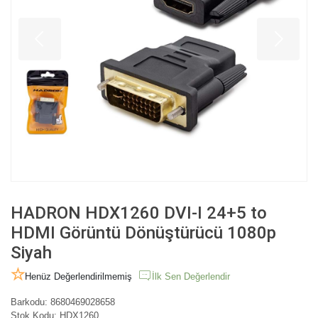
HADRON HDX1260 DVI-I 24+5 to
HDMI Görüntü Dönüştürücü 1080p
Siyah
Henüz Değerlendirilmemiş
İlk Sen Değerlendir
Barkodu:
8680469028658
Stok Kodu:
HDX1260