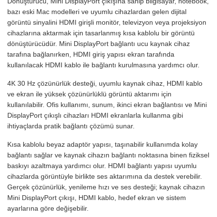
Dönüştürücü, Mini DisplayPort çıkışına sahip bilgisayar, notebook,
bazı eski Mac modelleri ve uyumlu cihazlardan gelen dijital
görüntü sinyalini HDMI girişli monitör, televizyon veya projeksiyon
cihazlarına aktarmak için tasarlanmış kısa kablolu bir görüntü
dönüştürücüdür. Mini DisplayPort bağlantı ucu kaynak cihaz
tarafına bağlanırken, HDMI giriş yapısı ekran tarafında
kullanılacak HDMI kablo ile bağlantı kurulmasına yardımcı olur.
4K 30 Hz çözünürlük desteği, uyumlu kaynak cihaz, HDMI kablo
ve ekran ile yüksek çözünürlüklü görüntü aktarımı için
kullanılabilir. Ofis kullanımı, sunum, ikinci ekran bağlantısı ve Mini
DisplayPort çıkışlı cihazları HDMI ekranlarla kullanma gibi
ihtiyaçlarda pratik bağlantı çözümü sunar.
Kısa kablolu beyaz adaptör yapısı, taşınabilir kullanımda kolay
bağlantı sağlar ve kaynak cihazın bağlantı noktasına binen fiziksel
baskıyı azaltmaya yardımcı olur. HDMI bağlantı yapısı uyumlu
cihazlarda görüntüyle birlikte ses aktarımına da destek verebilir.
Gerçek çözünürlük, yenileme hızı ve ses desteği; kaynak cihazın
Mini DisplayPort çıkışı, HDMI kablo, hedef ekran ve sistem
ayarlarına göre değişebilir.