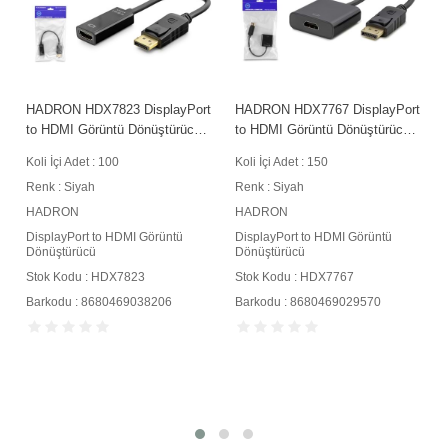
t
HADRON HDX7823 DisplayPort
HADRON HDX7767 DisplayPort
to HDMI Görüntü Dönüştürücü
to HDMI Görüntü Dönüştürücü
4K 30 Hz Siyah
4K 30 Hz Siyah
Koli İçi Adet : 100
Koli İçi Adet : 150
Renk : Siyah
Renk : Siyah
HADRON
HADRON
DisplayPort to HDMI Görüntü
DisplayPort to HDMI Görüntü
Dönüştürücü
Dönüştürücü
Stok Kodu : HDX7823
Stok Kodu : HDX7767
Barkodu : 8680469038206
Barkodu : 8680469029570