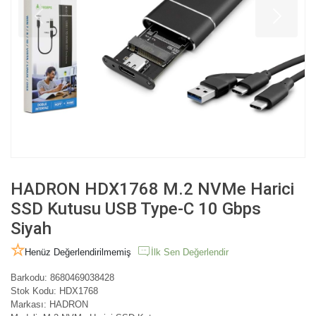
HADRON HDX1768 M.2 NVMe Harici
SSD Kutusu USB Type-C 10 Gbps
Siyah
Henüz Değerlendirilmemiş
İlk Sen Değerlendir
Barkodu:
8680469038428
Stok Kodu:
HDX1768
Markası:
HADRON