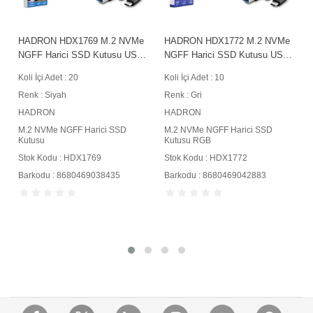
HADRON HDX1769 M.2 NVMe
HADRON HDX1772 M.2 NVMe
C
NGFF Harici SSD Kutusu USB
NGFF Harici SSD Kutusu USB
Type-C 10 Gbps Çift Arabirim
Type-C 10 Gbps Çift Arabirim
Koli İçi Adet : 20
Koli İçi Adet : 10
Siyah
RGB Gri
Renk : Siyah
Renk : Gri
HADRON
HADRON
M.2 NVMe NGFF Harici SSD
M.2 NVMe NGFF Harici SSD
Kutusu
Kutusu RGB
Stok Kodu : HDX1769
Stok Kodu : HDX1772
Barkodu : 8680469038435
Barkodu : 8680469042883