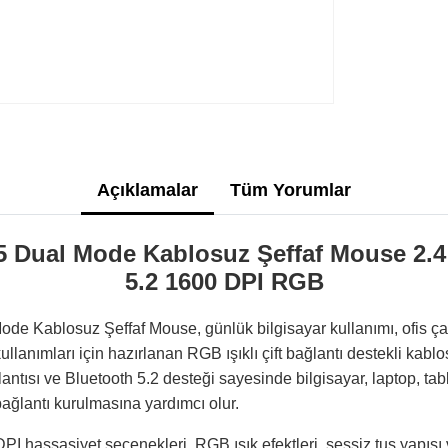
Açıklamalar
Tüm Yorumlar
Dual Mode Kablosuz Şeffaf Mouse 2.4
5.2 1600 DPI RGB
Kablosuz Şeffaf Mouse, günlük bilgisayar kullanımı, ofis çalı
kullanımları için hazırlanan RGB ışıklı çift bağlantı destekli kab
ntısı ve Bluetooth 5.2 desteği sayesinde bilgisayar, laptop, ta
bağlantı kurulmasına yardımcı olur.
PI hassasiyet seçenekleri, RGB ışık efektleri, sessiz tuş yapısı 