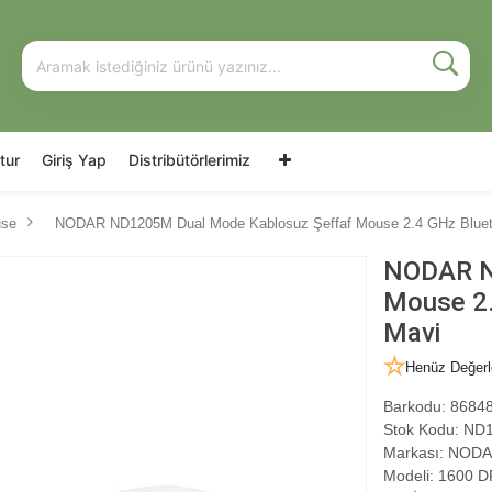
tur
Giriş Yap
Distribütörlerimiz
use
NODAR ND1205M Dual Mode Kablosuz Şeffaf Mouse 2.4 GHz Bluet
NODAR N
Mouse 2.
Mavi
Henüz Değerl
Barkodu:
86848
Stok Kodu:
ND1
Markası:
NODA
Modeli:
1600 DP