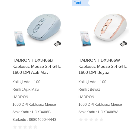
Yeni
Yeni
HADRON HDX3406W
HADRON Q220K
Kablosuz Mouse 2.4 GHz
Kablosuz Mouse 1600
1600 DPI Beyaz
DPI 25li Paket Siyah
Beyaz Mavi Pembe
Koli İçi Adet : 100
Turuncu
Renk : Beyaz
Koli İçi Adet : 100
HADRON
Renk : Siyah Beyaz Mavi
1600 DPI Kablosuz Mouse
Pembe Turuncu
Stok Kodu : HDX3406W
HADRON
1600 DPI Kablosuz Mouse
Stok Kodu : Q220K