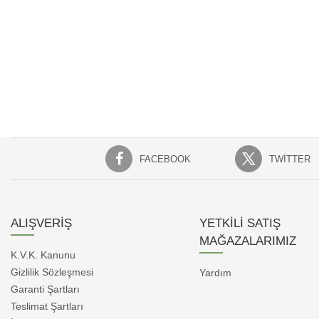
Barkodu : 8680469052417
FACEBOOK
TWITTER
ALIŞVERİŞ
YETKİLİ SATIŞ
MAĞAZALARIMIZ
K.V.K. Kanunu
Gizlilik Sözleşmesi
Yardım
Garanti Şartları
Teslimat Şartları