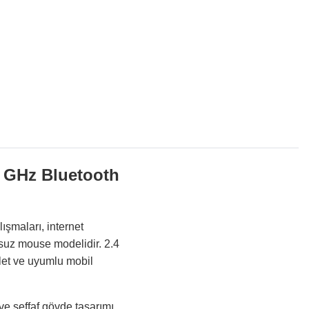
 GHz Bluetooth
şmaları, internet
losuz mouse modelidir. 2.4
blet ve uyumlu mobil
ve şeffaf gövde tasarımı