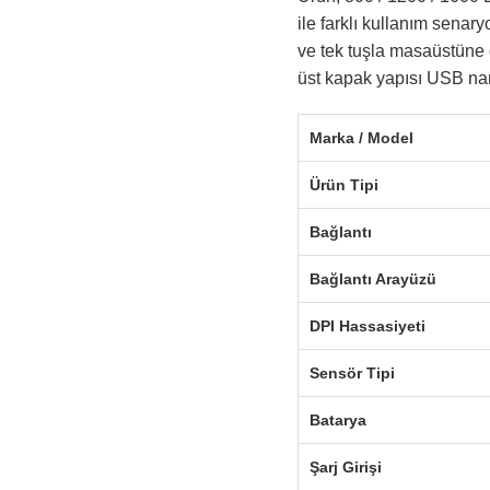
ile farklı kullanım senar
ve tek tuşla masaüstüne 
üst kapak yapısı USB nan
Marka / Model
Ürün Tipi
Bağlantı
Bağlantı Arayüzü
DPI Hassasiyeti
Sensör Tipi
Batarya
Şarj Girişi