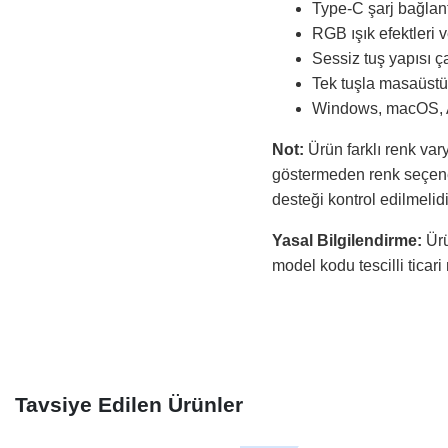
Type-C şarj bağlantı
RGB ışık efektleri
Sessiz tuş yapısı ç
Tek tuşla masaüstün
Windows, macOS, An
Not:
Ürün farklı renk var
göstermeden renk seçeneğ
desteği kontrol edilmelidi
Yasal Bilgilendirme:
Ürü
model kodu tescilli ticari
Tavsiye Edilen Ürünler