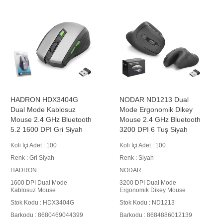
NODAR ND1213 Dual
HADRON HDX3408P
Mode Ergonomik Dikey
Kablosuz Mouse 2.4 GHz
Mouse 2.4 GHz Bluetooth
1600 DPI Altın
3200 DPI 6 Tuş Siyah
Koli İçi Adet : 100
Koli İçi Adet : 100
Renk : Altın
Renk : Siyah
HADRON
NODAR
1600 DPI Kablosuz Mouse
3200 DPI Dual Mode
Stok Kodu : HDX3408P
Ergonomik Dikey Mouse
Barkodu : 8680469046683
Stok Kodu : ND1213
Barkodu : 8684886012139