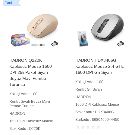
HADRON HDX3406G
HADRON HDX3404G
Kablosuz Mouse 2.4 GHz
Dual Mode Kablosuz
1600 DPI Gri Siyah
Mouse 2.4 GHz Bluetooth
5.2 1600 DPI Gri Siyah
Koli İçi Adet : 100
Koli İçi Adet : 100
Renk : Gri Siyah
Renk : Gri Siyah
HADRON
HADRON
1600 DPI Kablosuz Mouse
1600 DPI Dual Mode
Stok Kodu : HDX3406G
Kablosuz Mouse
Barkodu : 8680469044450
Stok Kodu : HDX3404G
Barkodu : 8680469044399