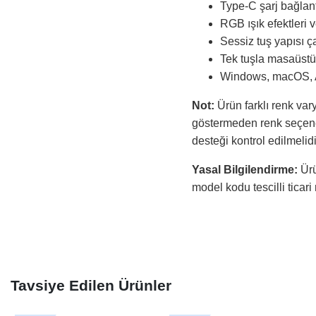
Type-C şarj bağlantı
RGB ışık efektleri
Sessiz tuş yapısı ç
Tek tuşla masaüstün
Windows, macOS, An
Not:
Ürün farklı renk var
göstermeden renk seçeneğ
desteği kontrol edilmelidi
Yasal Bilgilendirme:
Ürü
model kodu tescilli ticari
Tavsiye Edilen Ürünler