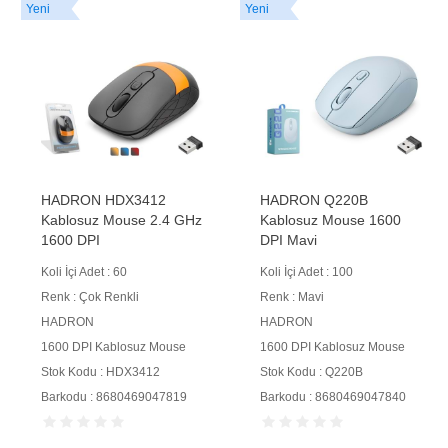
Yeni
Yeni
HADRON HDX3412
HADRON Q220B
Kablosuz Mouse 2.4 GHz
Kablosuz Mouse 1600
1600 DPI
DPI Mavi
Koli İçi Adet : 60
Koli İçi Adet : 100
Renk : Çok Renkli
Renk : Mavi
HADRON
HADRON
1600 DPI Kablosuz Mouse
1600 DPI Kablosuz Mouse
Stok Kodu : HDX3412
Stok Kodu : Q220B
Barkodu : 8680469047819
Barkodu : 8680469047840