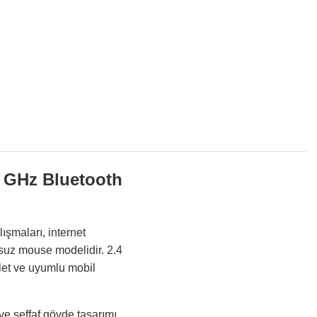
 GHz Bluetooth
şmaları, internet
losuz mouse modelidir. 2.4
blet ve uyumlu mobil
ve şeffaf gövde tasarımı