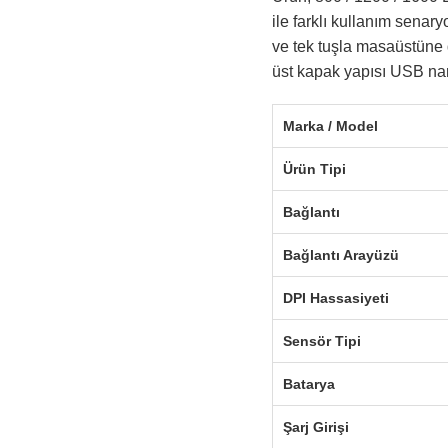
ile farklı kullanım senar
ve tek tuşla masaüstüne 
üst kapak yapısı USB nan
Marka / Model
Ürün Tipi
Bağlantı
Bağlantı Arayüzü
DPI Hassasiyeti
Sensör Tipi
Batarya
Şarj Girişi