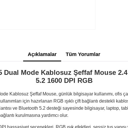
Açıklamalar
Tüm Yorumlar
Dual Mode Kablosuz Şeffaf Mouse 2.4
5.2 1600 DPI RGB
Kablosuz Şeffaf Mouse, günlük bilgisayar kullanımı, ofis çalı
kullanımları için hazırlanan RGB ışıklı çift bağlantı destekli kab
ntısı ve Bluetooth 5.2 desteği sayesinde bilgisayar, laptop, ta
bağlantı kurulmasına yardımcı olur.
PI hassasiyet seçenekleri, RGB ışık efektleri, sessiz tuş yapısı 