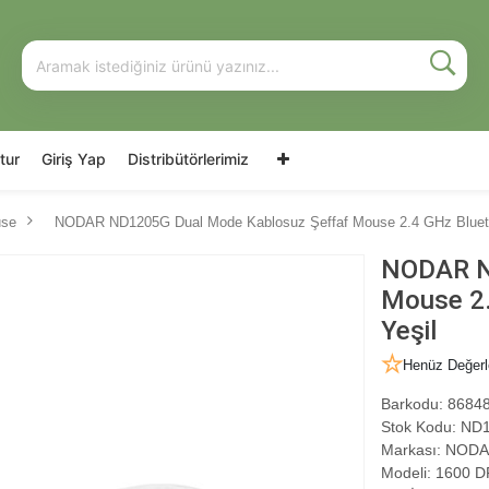
tur
Giriş Yap
Distribütörlerimiz
use
NODAR ND1205G Dual Mode Kablosuz Şeffaf Mouse 2.4 GHz Blueto
NODAR N
Mouse 2.
Yeşil
Henüz Değerl
Barkodu:
86848
Stok Kodu:
ND1
Markası:
NODA
Modeli:
1600 DP